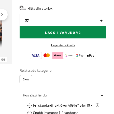
Hitta din storlek
37
LÄGG I VARUKORG
Lagerstatus i butik
06
06
06
Relaterade kategorier
Skor
Hos Zizzi får du
Fri standardfrakt över 499 kr* eller 19 kr
Snabb leverans: 1-4 vardagar