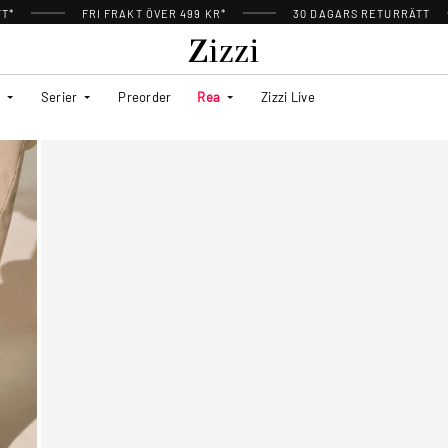
TT*
FRI FRAKT ÖVER 499 KR*
30 DAGARS RETURRÄTT
Serier
Preorder
Rea
Zizzi Live