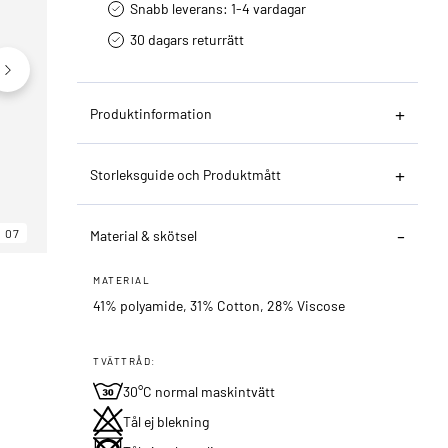
Snabb leverans: 1-4 vardagar
30 dagars returrätt­
Produktinformation
Storleksguide och Produktmått
07
06
07
Material & skötsel
MATERIAL
41% polyamide, 31% Cotton, 28% Viscose
TVÄTTRÅD:
30°C normal maskintvätt
Tål ej blekning