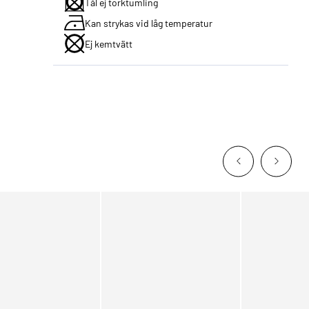
Tål ej torktumling
Kan strykas vid låg temperatur
Ej kemtvätt