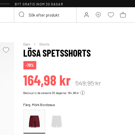
BYT GRATIS INOM 30 DAGAR
Dam
Shorts
LÖSA SPETSSHORTS
-70%
164,98 kr
549,95 kr
Bästa pris de senaste 30 dagarna: 164,98 kr
Färg:
Mörk Bordeaux