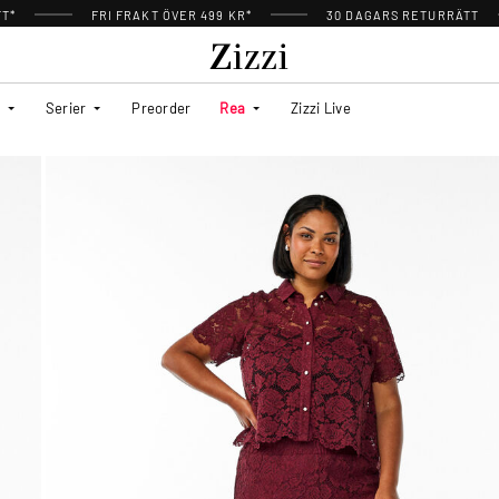
TT*
FRI FRAKT ÖVER 499 KR*
30 DAGARS RETURRÄTT
Serier
Preorder
Rea
Zizzi Live