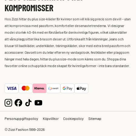
KOMPROMISSER
Hos Zizzi hittar du plus size-kläder för kvinnor som vill klä sig precis som de vill – utan
att kompromissa med passform, komfort eller de senaste trenderna. Vi designar
mode i storlek 40-64 med en förståelse för den kvinnliga figuren, vilket säkerställer
att våra plagg sitter lika bra som de ser ut. Utforska allt från klänningar, jeans och
blusar till badkläder, underkläder, träningskläder, skor med extra bred passform och
accessoarer. Oavsett om du letar efter en ny vardagslook, festkläder eller plagg som
hänger med hela dagen, hittar du plus size-mode som känns som du. Shoppa dina
favoriter online och upptäck mode skapat för kvinnliga former – inte bara standarder.
Personuppgiftspolicy
Köpvillkor
Cookiepolicy
Sitemap
© Zizzi Fashion 1999-2026