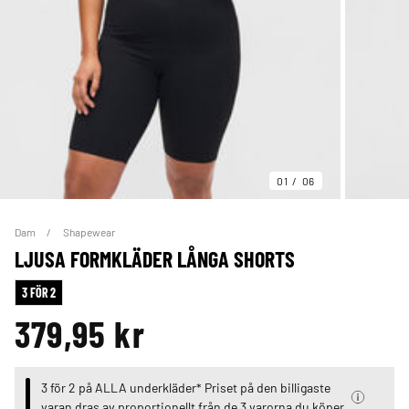
01
06
Dam
Shapewear
LJUSA FORMKLÄDER LÅNGA SHORTS
3 FÖR 2
379,95 kr
3 för 2 på ALLA underkläder* Priset på den billigaste
varan dras av proportionellt från de 3 varorna du köper.