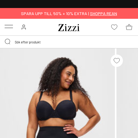
FRI FRAKT ÖVER 499 KR*
SPARA UPP TILL 50% + 10% EXTRA |
SHOPPA REAN
Menu