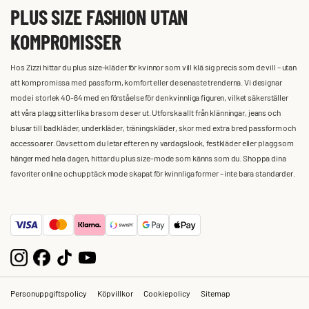
PLUS SIZE FASHION UTAN
KOMPROMISSER
Hos Zizzi hittar du plus size-kläder för kvinnor som vill klä sig precis som de vill – utan
att kompromissa med passform, komfort eller de senaste trenderna. Vi designar
mode i storlek 40-64 med en förståelse för den kvinnliga figuren, vilket säkerställer
att våra plagg sitter lika bra som de ser ut. Utforska allt från klänningar, jeans och
blusar till badkläder, underkläder, träningskläder, skor med extra bred passform och
accessoarer. Oavsett om du letar efter en ny vardagslook, festkläder eller plagg som
hänger med hela dagen, hittar du plus size-mode som känns som du. Shoppa dina
favoriter online och upptäck mode skapat för kvinnliga former – inte bara standarder.
Personuppgiftspolicy
Köpvillkor
Cookiepolicy
Sitemap