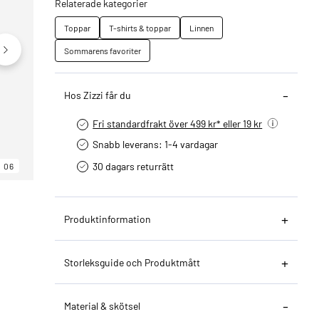
Relaterade kategorier
Toppar
T-shirts & toppar
Linnen
Sommarens favoriter
Hos Zizzi får du
Fri standardfrakt över 499 kr* eller 19 kr
Snabb leverans: 1-4 vardagar
30 dagars returrätt­
06
06
06
Produktinformation
Storleksguide och Produktmått
Material & skötsel