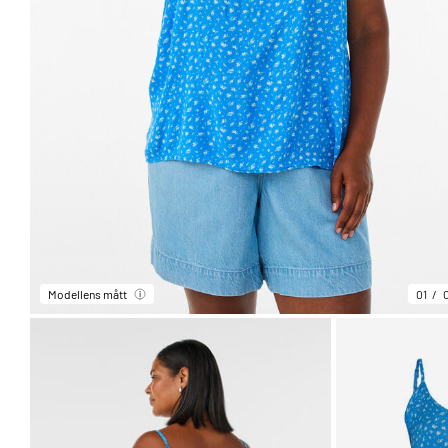
Modellens mått
01