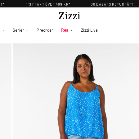
TT*
FRI FRAKT ÖVER 499 KR*
30 DAGARS RETURRÄTT
Serier
Preorder
Rea
Zizzi Live