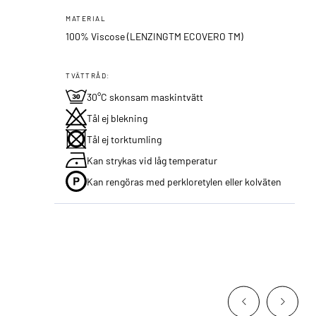
MATERIAL
100% Viscose (LENZINGTM ECOVERO TM)
TVÄTTRÅD:
30°C skonsam maskintvätt
Tål ej blekning
Tål ej torktumling
Kan strykas vid låg temperatur
Kan rengöras med perkloretylen eller kolväten