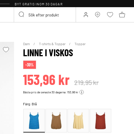
BYT GRATIS INOM 30 DAGAR
Dam
T-shirts & Toppar
Toppar
LINNE I VISKOS
-30%
153,96 kr
219,95 kr
Bästa pris de senaste 30 dagarna: 153,96 kr
Färg:
Blå