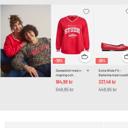
-70%
-25%
Sweatshirt med v-
Extra Wide Fit -
ringning och
Ballerina med rosett
texttryck
164,98 kr
337,46 kr
Price reduced from
549,95 kr
to
Price reduced 
449,95 kr
to