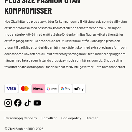
KOMPROMISSER
Hos Zizzi hittar du plus size-kläder för kvinnor som vill klä sig precis som de vill – utan
att kompromissa med passform, komfort eller de senaste trenderna. Vi designar
mode i storlek 40-64 med en förståelse för den kvinnliga figuren, vilket säkerställer
att våra plagg sitter lika bra som de ser ut. Utforska allt från klänningar, jeans och
blusar till badkläder, underkläder, träningskläder, skor med extra bred passform och
accessoarer. Oavsett om du letar efter en ny vardagslook, festkläder eller plagg som
hänger med hela dagen, hittar du plus size-mode som känns som du. Shoppa dina
favoriter online och upptäck mode skapat för kvinnliga former – inte bara standarder.
Personuppgiftspolicy
Köpvillkor
Cookiepolicy
Sitemap
© Zizzi Fashion 1999-2026