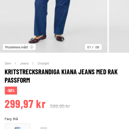
Modellens mått
01
06
Dam
Jeans
Straight
KRITSTRECKSRANDIGA KIANA JEANS MED RAK
PASSFORM
-50%
299,97 kr
599,95 kr
Färg:
Blå