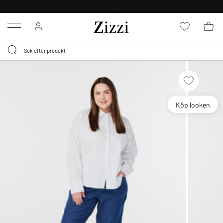
FRI FRAKT ÖVER 499 KR*
Menu
Köp looken