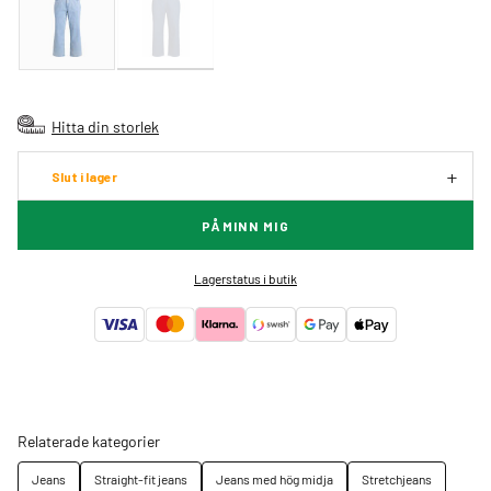
Hitta din storlek
Slut i lager
PÅMINN MIG
Lagerstatus i butik
Relaterade kategorier
Jeans
Straight-fit jeans
Jeans med hög midja
Stretchjeans