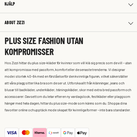
HJÄLP
ABOUT ZIZZI
PLUS SIZE FASHION UTAN
KOMPROMISSER
Hos Zizzi hittar du plus size-kläder för kvinnor som vill klä sig precis som de vill – utan
att kompromissa med passform, komfort eller de senaste trenderna. Vi designar
mode i storlek 40-64 med en förståelse för den kvinnliga figuren, vilket säkerställer
att våra plagg sitter lika bra som de ser ut. Utforska allt från klänningar, jeans och
blusar till badkläder, underkläder, träningskläder, skor med extra bred passform och
accessoarer. Oavsett om du letar efter en ny vardagslook, festkläder eller plagg som
hänger med hela dagen, hittar du plus size-mode som känns som du. Shoppa dina
favoriter online och upptäck mode skapat för kvinnliga former – inte bara standarder.