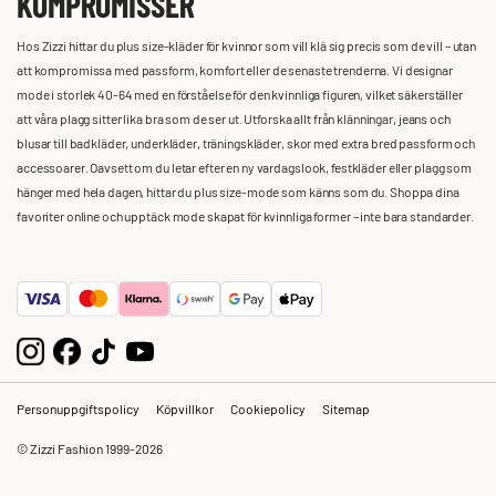
KOMPROMISSER
Hos Zizzi hittar du plus size-kläder för kvinnor som vill klä sig precis som de vill – utan
att kompromissa med passform, komfort eller de senaste trenderna. Vi designar
mode i storlek 40-64 med en förståelse för den kvinnliga figuren, vilket säkerställer
att våra plagg sitter lika bra som de ser ut. Utforska allt från klänningar, jeans och
blusar till badkläder, underkläder, träningskläder, skor med extra bred passform och
accessoarer. Oavsett om du letar efter en ny vardagslook, festkläder eller plagg som
hänger med hela dagen, hittar du plus size-mode som känns som du. Shoppa dina
favoriter online och upptäck mode skapat för kvinnliga former – inte bara standarder.
Personuppgiftspolicy
Köpvillkor
Cookiepolicy
Sitemap
© Zizzi Fashion 1999-2026