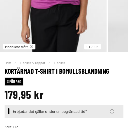
Modellens mått
01
06
Dam
T-shirts & Toppar
T-shirts
KORTÄRMAD T-SHIRT I BOMULLSBLANDNING
3 FÖR 450
179,95 kr
Erbjudandet gäller under en begränsad tid*
Färg:
Lila