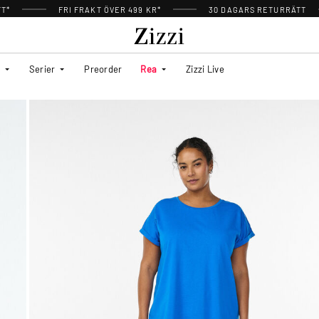
TT*
FRI FRAKT ÖVER 499 KR*
30 DAGARS RETURRÄTT
Serier
Preorder
Rea
Zizzi Live