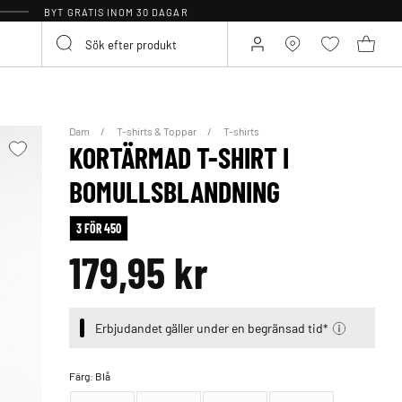
BYT GRATIS INOM 30 DAGAR
Dam
T-shirts & Toppar
T-shirts
KORTÄRMAD T-SHIRT I
BOMULLSBLANDNING
3 FÖR 450
179,95 kr
Erbjudandet gäller under en begränsad tid*
Färg:
Blå