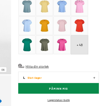
+ 48
Hitta din storlek
06
L
Slut i lager
PÅMINN MIG
Lagerstatus i butik