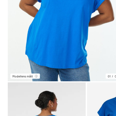
Modellens mått
01