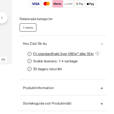
Relaterade kategorier
T-shirts
Hos Zizzi får du
Fri standardfrakt över 499 kr* eller 19 kr
06
06
06
Snabb leverans: 1-4 vardagar
30 dagars returrätt­
Produktinformation
Storleksguide och Produktmått