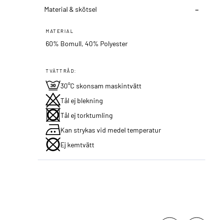
Material & skötsel
MATERIAL
60% Bomull, 40% Polyester
TVÄTTRÅD:
30°C skonsam maskintvätt
Tål ej blekning
Tål ej torktumling
Kan strykas vid medel temperatur
Ej kemtvätt