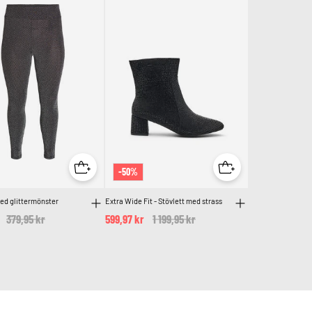
-50%
ed glittermönster
Extra Wide Fit - Stövlett med strass
Price reduced from
379,95 kr
to
599,97 kr
Price reduced from
1 199,95 kr
to