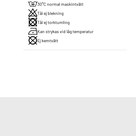
30°C normal maskintvätt
Tål ej blekning
Tål ej torktumling
Kan strykas vid låg temperatur
Ej kemtvätt