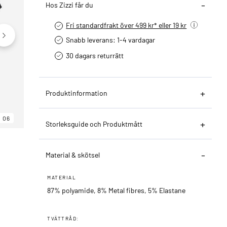
Hos Zizzi får du
Fri standardfrakt över 499 kr* eller 19 kr
Snabb leverans: 1-4 vardagar
30 dagars returrätt­
Produktinformation
06
06
06
Storleksguide och Produktmått
Material & skötsel
MATERIAL
87% polyamide, 8% Metal fibres, 5% Elastane
TVÄTTRÅD: