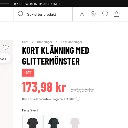
BYT GRATIS INOM 30 DAGAR
Dam
Klänningar
Festklänningar
KORT KLÄNNING MED
oken
GLITTERMÖNSTER
-70%
173,98 kr
579,95 kr
Bästa pris de senaste 30 dagarna: 173,98 kr
Färg:
Svart