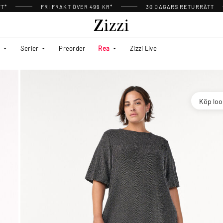
TT*
FRI FRAKT ÖVER 499 KR*
30 DAGARS RETURRÄTT
Serier
Preorder
Rea
Zizzi Live
Köp lo