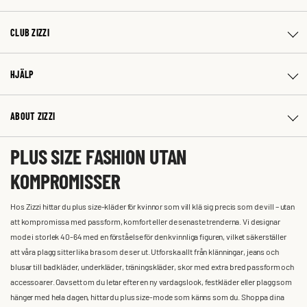
CLUB ZIZZI
HJÄLP
ABOUT ZIZZI
PLUS SIZE FASHION UTAN
KOMPROMISSER
Hos Zizzi hittar du plus size-kläder för kvinnor som vill klä sig precis som de vill – utan
att kompromissa med passform, komfort eller de senaste trenderna. Vi designar
mode i storlek 40-64 med en förståelse för den kvinnliga figuren, vilket säkerställer
att våra plagg sitter lika bra som de ser ut. Utforska allt från klänningar, jeans och
blusar till badkläder, underkläder, träningskläder, skor med extra bred passform och
accessoarer. Oavsett om du letar efter en ny vardagslook, festkläder eller plagg som
hänger med hela dagen, hittar du plus size-mode som känns som du. Shoppa dina