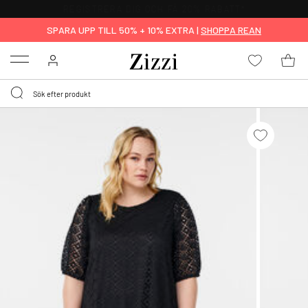
FRI FRAKT ÖVER 499 KR*
SPARA UPP TILL 50% + 10% EXTRA |
SHOPPA REAN
Menu