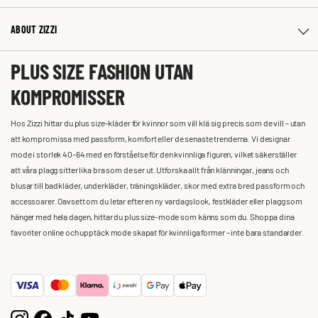
ABOUT ZIZZI
PLUS SIZE FASHION UTAN
KOMPROMISSER
Hos Zizzi hittar du plus size-kläder för kvinnor som vill klä sig precis som de vill – utan
att kompromissa med passform, komfort eller de senaste trenderna. Vi designar
mode i storlek 40-64 med en förståelse för den kvinnliga figuren, vilket säkerställer
att våra plagg sitter lika bra som de ser ut. Utforska allt från klänningar, jeans och
blusar till badkläder, underkläder, träningskläder, skor med extra bred passform och
accessoarer. Oavsett om du letar efter en ny vardagslook, festkläder eller plagg som
hänger med hela dagen, hittar du plus size-mode som känns som du. Shoppa dina
favoriter online och upptäck mode skapat för kvinnliga former – inte bara standarder.