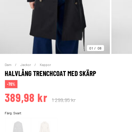
01
08
Dam
Jackor
Kappor
HALVLÅNG TRENCHCOAT MED SKÄRP
-70%
389,98 kr
1 299,95 kr
Färg:
Svart