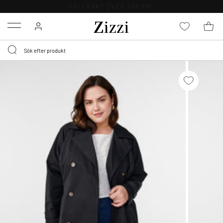
FRI FRAKT ÖVER 499 KR*
Menu