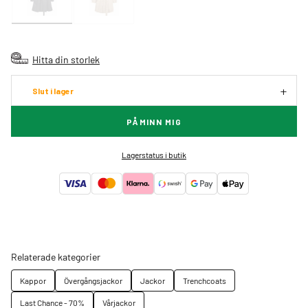
Hitta din storlek
Slut i lager
PÅMINN MIG
Lagerstatus i butik
Relaterade kategorier
Kappor
Övergångsjackor
Jackor
Trenchcoats
Last Chance - 70%
Vårjackor