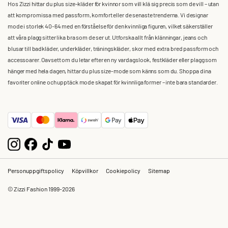
Hos Zizzi hittar du plus size-kläder för kvinnor som vill klä sig precis som de vill – utan
att kompromissa med passform, komfort eller de senaste trenderna. Vi designar
mode i storlek 40-64 med en förståelse för den kvinnliga figuren, vilket säkerställer
att våra plagg sitter lika bra som de ser ut. Utforska allt från klänningar, jeans och
blusar till badkläder, underkläder, träningskläder, skor med extra bred passform och
accessoarer. Oavsett om du letar efter en ny vardagslook, festkläder eller plagg som
hänger med hela dagen, hittar du plus size-mode som känns som du. Shoppa dina
favoriter online och upptäck mode skapat för kvinnliga former – inte bara standarder.
Personuppgiftspolicy
Köpvillkor
Cookiepolicy
Sitemap
© Zizzi Fashion 1999-2026