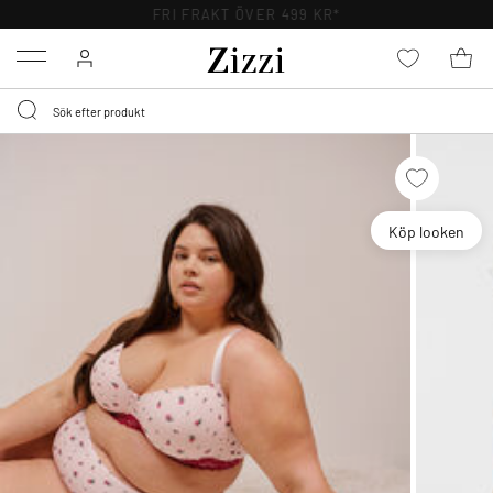
FRI FRAKT ÖVER 499 KR*
Menu
Köp looken