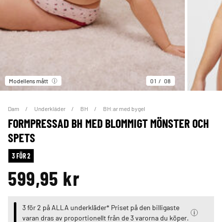
Modellens mått
01
08
Dam
Underkläder
BH
BH:ar med bygel
FORMPRESSAD BH MED BLOMMIGT MÖNSTER OCH
SPETS
3 FÖR 2
599,95 kr
3 för 2 på ALLA underkläder* Priset på den billigaste
varan dras av proportionellt från de 3 varorna du köper.