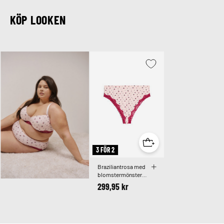
KÖP LOOKEN
3 FÖR 2
Braziliantrosa med
blomstermönster
och spets
299,95 kr