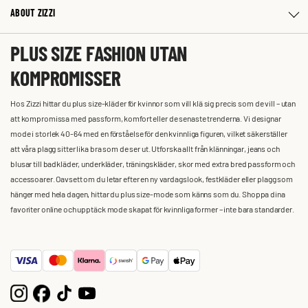
ABOUT ZIZZI
PLUS SIZE FASHION UTAN
KOMPROMISSER
Hos Zizzi hittar du plus size-kläder för kvinnor som vill klä sig precis som de vill – utan
att kompromissa med passform, komfort eller de senaste trenderna. Vi designar
mode i storlek 40-64 med en förståelse för den kvinnliga figuren, vilket säkerställer
att våra plagg sitter lika bra som de ser ut. Utforska allt från klänningar, jeans och
blusar till badkläder, underkläder, träningskläder, skor med extra bred passform och
accessoarer. Oavsett om du letar efter en ny vardagslook, festkläder eller plagg som
hänger med hela dagen, hittar du plus size-mode som känns som du. Shoppa dina
favoriter online och upptäck mode skapat för kvinnliga former – inte bara standarder.