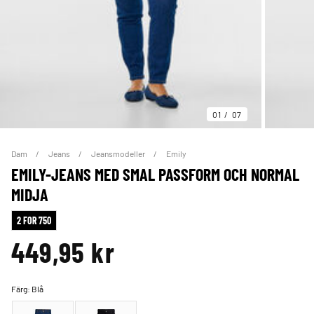
01
07
Dam
Jeans
Jeansmodeller
Emily
EMILY-JEANS MED SMAL PASSFORM OCH NORMAL
MIDJA
2 FOR 750
449,95 kr
Färg:
Blå