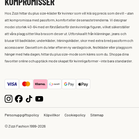
KOMPROMISSER
Hos Zizzi hittar du plus size-kläder för kvinnor som vill klä sig precis som de vill – utan
att kompromissa med passform, komfort eller de senaste trenderna. Vi designar
mode i storlek 40-64 med en förståelse för den kvinnliga figuren, vilket säkerställer
att våra plagg sitter lika bra som de ser ut. Utforska allt från klänningar, jeans och
blusar till badkläder, underkläder, träningskläder, skor med extra bred passform och
accessoarer. Oavsett om du letar efter en ny vardagslook, festkläder eller plagg som
hänger med hela dagen, hittar du plus size-mode som känns som du. Shoppa dina
favoriter online och upptäck mode skapat för kvinnliga former – inte bara standarder.
Personuppgiftspolicy
Köpvillkor
Cookiepolicy
Sitemap
© Zizzi Fashion 1999-2026