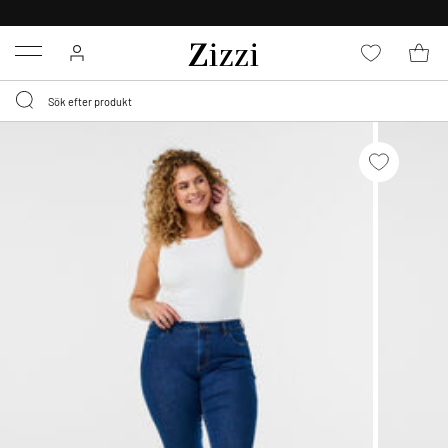
FRI FRAKT ÖVER 499 KR*
Menu