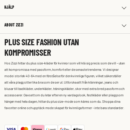
HJÄLP
ABOUT ZIZZI
PLUS SIZE FASHION UTAN
KOMPROMISSER
Hos Zizzi hittar du plus size-kläder för kvinnor som vill klä sig precis som de vill – utan
att kompromissa med passform, komfort eller de senaste trenderna. Vi designar
mode i storlek 40-64 med en förståelse för den kvinnliga figuren, vilket säkerställer
att våra plagg sitter lika bra som de ser ut. Utforska allt från klänningar, jeans och
blusar till badkläder, underkläder, träningskläder, skor med extra bred passform och
accessoarer. Oavsett om du letar efter en ny vardagslook, festkläder eller plagg som
hänger med hela dagen, hittar du plus size-mode som känns som du. Shoppa dina
favoriter online och upptäck mode skapat för kvinnliga former – inte bara standarder.