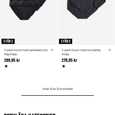
3 FÖR 2
3 FÖR 2
2-pack trosor med spetskant och
2-pack trosor med normalhög
hög midja
midja
299,95 kr
279,95 kr
Visar 10 av 10 produkter