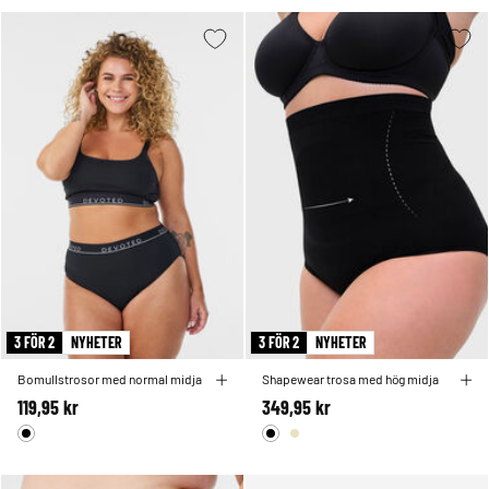
3 FÖR 2
NYHETER
3 FÖR 2
NYHETER
Bomullstrosor med normal midja
Shapewear trosa med hög midja
119,95 kr
349,95 kr