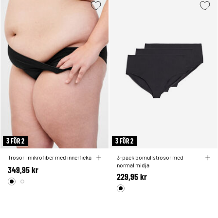
3 FÖR 2
3 FÖR 2
Trosor i mikrofiber med innerficka
3-pack bomullstrosor med
normal midja
349,95 kr
229,95 kr