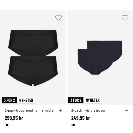
3 FÖR 2
NYHETER
3 FÖR 2
NYHETER
2-pack trosor med normal midja
2-pack invisible trosor
299,95 kr
249,95 kr