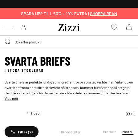
FRI FRAKT ÖVER 499 KR*
SPARA UPP TILL 50% + 10% EXTRA |
SHOPPA REAN
Menu
SVARTA BRIEFS
I STORA STORLEKAR
Svarta briefs är perfekta för dig som föredrar trosor som täcker lite mer. Väljer du en
svart brieftrosa som sitter bekvämt på kroppen, kommer humöret också att göra
det. Våra svarta briefs för damer täcker större delar av rumpan och sitter bra över
Visa mer
höftpartiet. Välj ett par helt i spets, eller välj svarta briefs med spetsdetaljer på
sidorna eller vid troslinningen.
Trosor
Briefs
Produkt
Modell
10 produkter
Filter
(2)