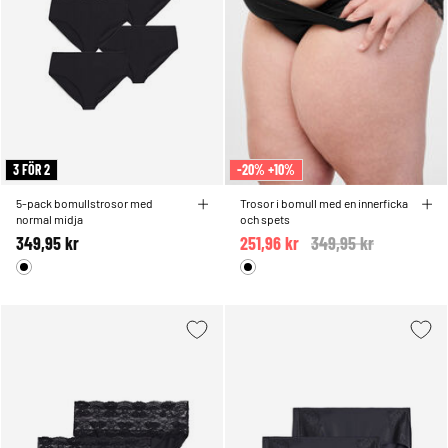
3 FÖR 2
-20% +10%
5-pack bomullstrosor med
Trosor i bomull med en innerficka
normal midja
och spets
349,95 kr
251,96 kr
Price reduced from
349,95 kr
to