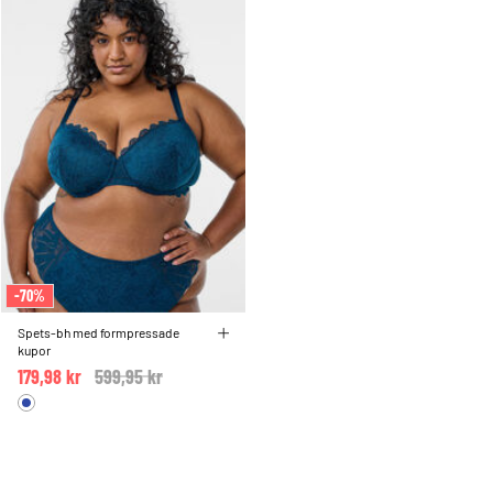
-70%
Spets-bh med formpressade
kupor
179,98 kr
Price reduced from
599,95 kr
to