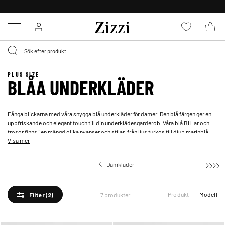
FRI FRAKT ÖVER 499 KR*
Menu
PLUS SIZE
BLÅA UNDERKLÄDER
Fånga blickarna med våra snygga blå underkläder för damer. Den blå färgen ger en
uppfriskande och elegant touch till din underklädesgarderob. Våra
blå BH:ar
och
trosor finns i en mängd olika nyanser och stilar, från ljus turkos till djup marinblå.
Visa mer
Matcha dem enkelt med tillhörande blå trosor för en komplett och samordnad look.
Damkläder
Produkt
Modell
7 produkter
Filter
(2)