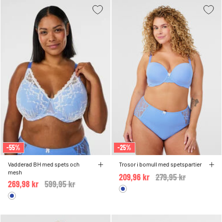
-55%
-25%
Vadderad BH med spets och
Trosor i bomull med spetspartier
mesh
209,96 kr
Price reduced from
279,95 kr
to
269,98 kr
Price reduced from
599,95 kr
to