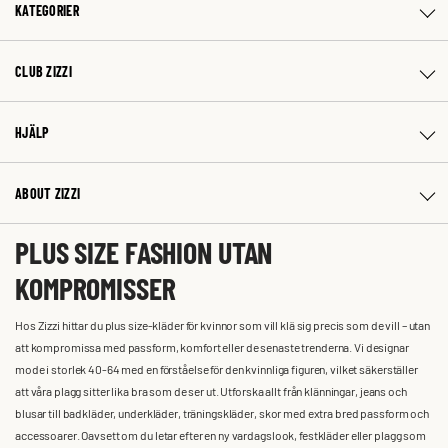
KATEGORIER
CLUB ZIZZI
HJÄLP
ABOUT ZIZZI
PLUS SIZE FASHION UTAN
KOMPROMISSER
Hos Zizzi hittar du plus size-kläder för kvinnor som vill klä sig precis som de vill – utan
att kompromissa med passform, komfort eller de senaste trenderna. Vi designar
mode i storlek 40-64 med en förståelse för den kvinnliga figuren, vilket säkerställer
att våra plagg sitter lika bra som de ser ut. Utforska allt från klänningar, jeans och
blusar till badkläder, underkläder, träningskläder, skor med extra bred passform och
accessoarer. Oavsett om du letar efter en ny vardagslook, festkläder eller plagg som