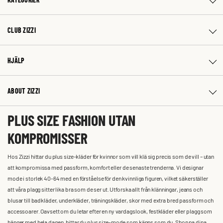
CLUB ZIZZI
HJÄLP
ABOUT ZIZZI
PLUS SIZE FASHION UTAN
KOMPROMISSER
Hos Zizzi hittar du plus size-kläder för kvinnor som vill klä sig precis som de vill – utan
att kompromissa med passform, komfort eller de senaste trenderna. Vi designar
mode i storlek 40-64 med en förståelse för den kvinnliga figuren, vilket säkerställer
att våra plagg sitter lika bra som de ser ut. Utforska allt från klänningar, jeans och
blusar till badkläder, underkläder, träningskläder, skor med extra bred passform och
accessoarer. Oavsett om du letar efter en ny vardagslook, festkläder eller plagg som
hänger med hela dagen, hittar du plus size-mode som känns som du. Shoppa dina