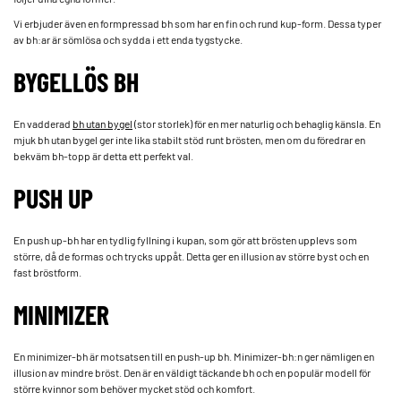
Vi erbjuder även en formpressad bh som har en fin och rund kup-form. Dessa typer
av bh:ar är sömlösa och sydda i ett enda tygstycke.
BYGELLÖS BH
En vadderad
bh utan bygel
(stor storlek) för en mer naturlig och behaglig känsla. En
mjuk bh utan bygel ger inte lika stabilt stöd runt brösten, men om du föredrar en
bekväm bh-topp är detta ett perfekt val.
PUSH UP
En push up-bh har en tydlig fyllning i kupan, som gör att brösten upplevs som
större, då de formas och trycks uppåt. Detta ger en illusion av större byst och en
fast bröstform.
MINIMIZER
En minimizer-bh är motsatsen till en push-up bh. Minimizer-bh:n ger nämligen en
illusion av mindre bröst. Den är en väldigt täckande bh och en populär modell för
större kvinnor som behöver mycket stöd och komfort.