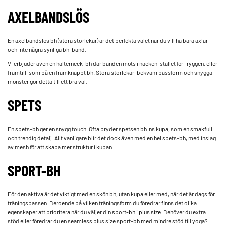
AXELBANDSLÖS
En axelbandslös bh (stora storlekar) är det perfekta valet när du vill ha bara axlar
och inte några synliga bh-band.
Vi erbjuder även en halterneck-bh där banden möts i nacken istället för i ryggen, eller
framtill, som på en framknäppt bh. Stora storlekar, bekväm passform och snygga
mönster gör detta till ett bra val.
SPETS
En spets-bh ger en snygg touch. Ofta pryder spetsen bh:ns kupa, som en smakfull
och trendig detalj. Allt vanligare blir det dock även med en hel spets-bh, med inslag
av mesh för att skapa mer struktur i kupan.
SPORT-BH
För den aktiva är det viktigt med en skön bh, utan kupa eller med, när det är dags för
träningspassen. Beroende på vilken träningsform du föredrar finns det olika
egenskaper att prioritera när du väljer din
sport-bh i plus size
. Behöver du extra
stöd eller föredrar du en seamless plus size sport-bh med mindre stöd till yoga?