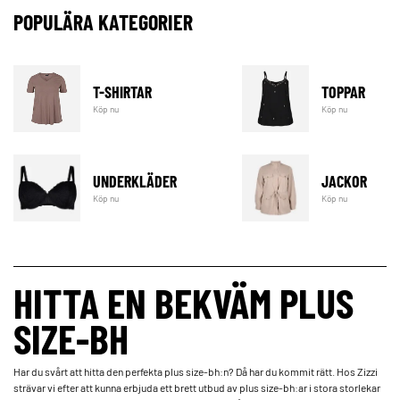
POPULÄRA KATEGORIER
T-SHIRTAR
TOPPAR
Köp nu
Köp nu
UNDERKLÄDER
JACKOR
Köp nu
Köp nu
HITTA EN BEKVÄM PLUS
SIZE-BH
Har du svårt att hitta den perfekta plus size-bh:n? Då har du kommit rätt. Hos Zizzi
strävar vi efter att kunna erbjuda ett brett utbud av plus size-bh:ar i stora storlekar