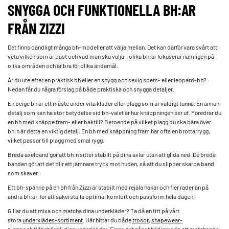
SNYGGA OCH FUNKTIONELLA BH:AR
FRÅN ZIZZI
Det finns oändligt många bh-modeller att välja mellan. Det kan därför vara svårt att
veta vilken som är bäst och vad man ska välja - olika bh:ar fokuserar nämligen på
olika områden och är bra för olika ändamål.
Är du ute efter en praktisk bh eller en snygg och sexig spets- eller leopard-bh?
Nedan får du några förslag på både praktiska och snygga detaljer.
En beige bh är ett måste under vita kläder eller plagg som är väldigt tunna. En annan
detalj som kan ha stor betydelse vid bh-valet är hur knäppningen ser ut. Föredrar du
en bh med knäppe fram- eller baktill? Beroende på vilket plagg du ska bära över
bh:n är detta en viktig detalj. En bh med knäppning fram har ofta en brottarrygg,
vilket passar till plagg med smal rygg.
Breda axelband gör att bh:n sitter stabilt på dina axlar utan att glida ned. De breda
banden gör att det blir ett jämnare tryck mot huden, så att du slipper skarpa band
som skaver.
Ett bh-spänne på en bh från Zizzi är stabilt med rejäla hakar och fler rader än på
andra bh:ar, för att säkerställa optimal komfort och passform hela dagen.
Gillar du att mixa och matcha dina underkläder? Ta då en titt på vårt
stora
underklädes-sortiment
. Här hittar du både
trosor
,
shapewear-