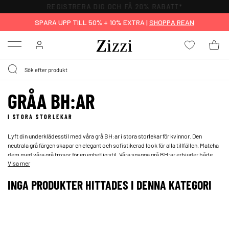
REGISTRERA DIG OCH FÅ 20% RABATT*
SPARA UPP TILL 50% + 10% EXTRA |
SHOPPA REAN
Menu
GRÅA BH:AR
I STORA STORLEKAR
Lyft din underklädesstil med våra grå BH:ar i stora storlekar för kvinnor. Den
neutrala grå färgen skapar en elegant och sofistikerad look för alla tillfällen. Matcha
dem med våra grå trosor för en enhetlig stil. Våra snygga grå BH:ar erbjuder både
Visa mer
stil och extra stöd, vilket gör dem perfekta för en större byst.
INGA PRODUKTER HITTADES I DENNA KATEGORI