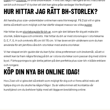
plagg
och
tillbehör
till dina underkläder. Finns det något härligare än ett matchande
set bh och trosor? Vi tycker att det kan göra gråa vardagar lite festligare!
HUR HITTAR JAG RÄTT BH-STORLEK?
Att handla plus size-underkläder online kan vara lite knepigt. På Zizzi vill vi göra
detta så enkelt som möjligt och har därför skapat massor av olika­­
guider
.
Här hittar du en ­
storleksguide för bh:ar
, som gör det lättare för dig att mäta bh-
storlek, både kupa och omkrets. Här hittar du bh:ar med stora kupor i storlekarna
D, E, F, G, H och omkrets 85 cm till 115 cm. Vi har även en bh-uträknare som du kan
använda för att jämföra våra bh-storlekar med andra storlekar.
Vi har skapat en bh-guide där du kan fylla i dina preferenser och önskemål, så att vi
enkelt kan ta fram några förslag på bh:ar i stora storlekar som passar dig med större
byst. Förhoppningsvis gör detta jakten på den perfekta plus size-bh:n både enklare
och roligare.
KÖP DIN NYA BH ONLINE IDAG!
Hos Zizzi vill vi göra det så enkelt som möjligt för dig och vi finns alltid redo att
hjälpa dig om du skulle ha några frågor. Du är välkommen att kontakta vår
kundtjänst om du behöver hjälp med att lägga en beställning online.