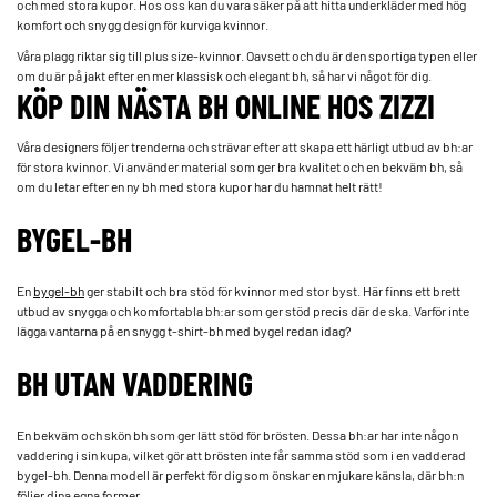
och med stora kupor. Hos oss kan du vara säker på att hitta underkläder med hög
komfort och snygg design för kurviga kvinnor.
Våra plagg riktar sig till plus size-kvinnor. Oavsett och du är den sportiga typen eller
om du är på jakt efter en mer klassisk och elegant bh, så har vi något för dig.
KÖP DIN NÄSTA BH ONLINE HOS ZIZZI
Våra designers följer trenderna och strävar efter att skapa ett härligt utbud av bh:ar
för stora kvinnor. Vi använder material som ger bra kvalitet och en bekväm bh, så
om du letar efter en ny bh med stora kupor har du hamnat helt rätt!
BYGEL-BH
En
bygel-bh
ger stabilt och bra stöd för kvinnor med stor byst. Här finns ett brett
utbud av snygga och komfortabla bh:ar som ger stöd precis där de ska. Varför inte
lägga vantarna på en snygg t-shirt-bh med bygel redan idag?
BH UTAN VADDERING
En bekväm och skön bh som ger lätt stöd för brösten. Dessa bh:ar har inte någon
vaddering i sin kupa, vilket gör att brösten inte får samma stöd som i en vadderad
bygel-bh. Denna modell är perfekt för dig som önskar en mjukare känsla, där bh:n
följer dina egna former.