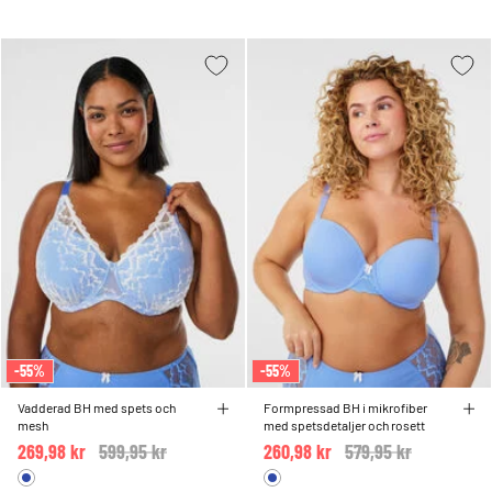
-55%
-55%
Vadderad BH med spets och
Formpressad BH i mikrofiber
mesh
med spetsdetaljer och rosett
269,98 kr
Price reduced from
599,95 kr
to
260,98 kr
Price reduced from
579,95 kr
to