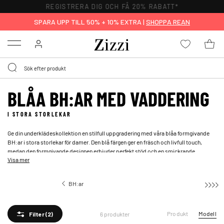
REGISTRERA DIG OCH FÅ 20% RABATT*
SPARA UPP TILL 50% + 10% EXTRA |
SHOPPA REAN
Menu
BLÅA BH:AR MED VADDERING
I STORA STORLEKAR
Ge din underklädeskollektion en stilfull uppgradering med våra blåa formgivande
BH:ar i stora storlekar för damer. Den blå färgen ger en fräsch och livfull touch,
medan den formgivande designen erbjuder perfekt stöd och en smickrande
Visa mer
passform. Våra blåa formgivande BH:ar är särskilt anpassade för större byst och är
perfekta att kombinera med våra blåa trosor för en enhetlig och elegant look.
BH:ar
BH:ar med vaddering
Produkt
Modell
6 produkter
Filter
(2)