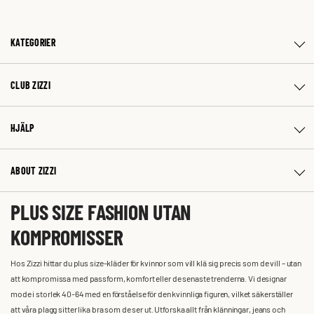
KATEGORIER
CLUB ZIZZI
HJÄLP
ABOUT ZIZZI
PLUS SIZE FASHION UTAN
KOMPROMISSER
Hos Zizzi hittar du plus size-kläder för kvinnor som vill klä sig precis som de vill – utan
att kompromissa med passform, komfort eller de senaste trenderna. Vi designar
mode i storlek 40-64 med en förståelse för den kvinnliga figuren, vilket säkerställer
att våra plagg sitter lika bra som de ser ut. Utforska allt från klänningar, jeans och