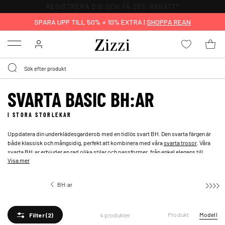
REGISTRERA DIG OCH FÅ 20% RABATT*
SPARA UPP TILL 50% + 10% EXTRA |
SHOPPA REAN
Menu
SVARTA BASIC BH:AR
I STORA STORLEKAR
Uppdatera din underklädesgarderob med en tidlös svart BH. Den svarta färgen är
både klassisk och mångsidig, perfekt att kombinera med våra
svarta trosor
. Våra
svarta BH:ar erbjuder en rad olika stilar och passformer, från enkel elegans till
Visa mer
detaljerade designer.
BH:ar
Basic BH:ar
Produkt
Modell
4 produkter
Filter
(2)