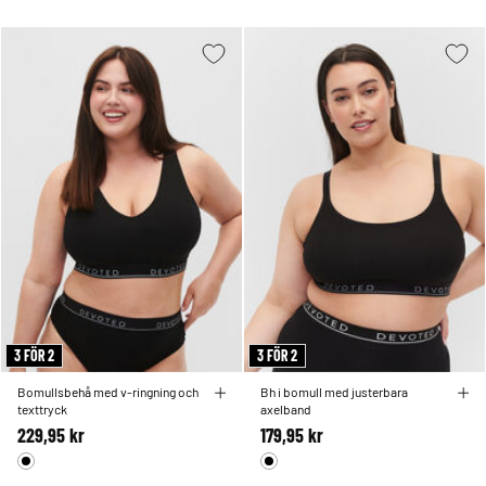
3 FÖR 2
3 FÖR 2
Bomullsbehå med v-ringning och
Bh i bomull med justerbara
texttryck
axelband
229,95 kr
179,95 kr