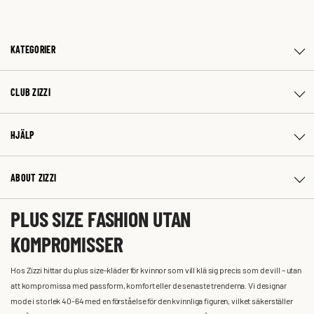
KATEGORIER
CLUB ZIZZI
HJÄLP
ABOUT ZIZZI
PLUS SIZE FASHION UTAN
KOMPROMISSER
Hos Zizzi hittar du plus size-kläder för kvinnor som vill klä sig precis som de vill – utan
att kompromissa med passform, komfort eller de senaste trenderna. Vi designar
mode i storlek 40-64 med en förståelse för den kvinnliga figuren, vilket säkerställer