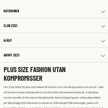
KATEGORIER
CLUB ZIZZI
HJÄLP
ABOUT ZIZZI
PLUS SIZE FASHION UTAN
KOMPROMISSER
Hos Zizzi hittar du plus size-kläder för kvinnor som vill klä sig precis som de vill – utan
att kompromissa med passform, komfort eller de senaste trenderna. Vi designar
mode i storlek 40-64 med en förståelse för den kvinnliga figuren, vilket säkerställer
att våra plagg sitter lika bra som de ser ut. Utforska allt från klänningar, jeans och
blusar till badkläder, underkläder, träningskläder, skor med extra bred passform och