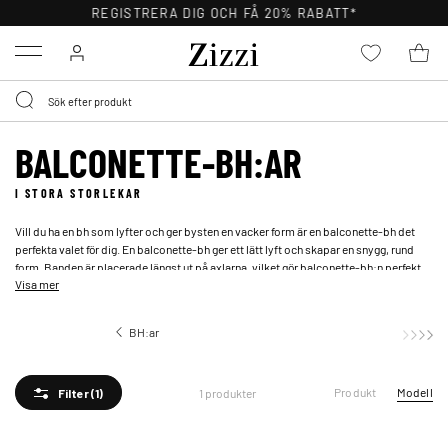
REGISTRERA DIG OCH FÅ 20% RABATT*
Menu
BALCONETTE-BH:AR
I STORA STORLEKAR
Vill du ha en bh som lyfter och ger bysten en vacker form är en balconette-bh det
perfekta valet för dig. En balconette-bh ger ett lätt lyft och skapar en snygg, rund
form. Banden är placerade längst ut på axlarna, vilket gör balconette-bh:n perfekt
Visa mer
för toppar med djupa urringningar. Utforska vårt utbud av vackra balconette-bh:ar
för stora byster – där du hittar balconette-bh:ar med bygel, spets och mycket mer.
BH:ar
Balconette-BH:ar
Produkt
Modell
1 produkter
Filter
(1)