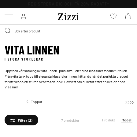
Menu
VITA LINNEN
I STORA STORLEKAR
Upptäck vår samling av vita linnen i plus size – en tidlös klassiker för alla tillfällen.
Från vita tank tops till eleganta klassiska linnen, hittar du här det perfekta plagget
för att skapa en stilren och fräsch look. Oavsett om du letar efter en avslappnad
Visa mer
sommaroutfit eller en mer sofistikerad stil, har vi det vita linnet i plus size som
passar just dig.
Toppar
Linnen
Produkt
Modell
7 produkter
Filter
(2)