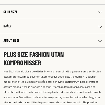
CLUB ZIZZI
HJÄLP
ABOUT ZIZZI
PLUS SIZE FASHION UTAN
KOMPROMISSER
Hos Zizzi hittar du plus size-kläder för kvinnor som vill klä sig precis som de vill – utan
att kompromissa med passform, komfort eller de senaste trenderna. Vi designar
mode i storlek 40-64 med en förståelse för den kvinnliga figuren, vilket säkerställer
att våra plagg sitter lika bra som de ser ut. Utforska allt från klänningar, jeans och
blusar till badkläder, underkläder, träningskläder, skor med extra bred passform och
accessoarer. Oavsett om du letar efter en ny vardagslook, festkläder eller plagg som
hänger med hela dagen, hittar du plus size-mode som känns som du. Shoppa dina