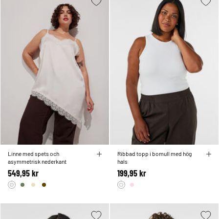
Linne med spets och
Ribbad topp i bomull med hög
asymmetrisk nederkant
hals
549,95 kr
199,95 kr