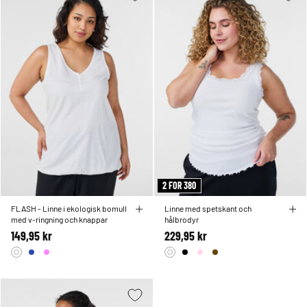
2 FOR 380
FLASH - Linne i ekologisk bomull
Linne med spetskant och
med v-ringning och knappar
hålbrodyr
149,95 kr
229,95 kr