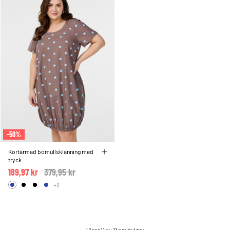
-50%
Kortärmad bomullsklänning med
tryck
189,97 kr
Price reduced from
379,95 kr
to
+8
Visar 11 av 11 produkter