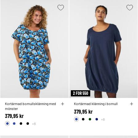
2 FOR 550
Kortärmad bomullsklänning med
Kortärmad klänning i bomull
mönster
379,95 kr
379,95 kr
+8
+8