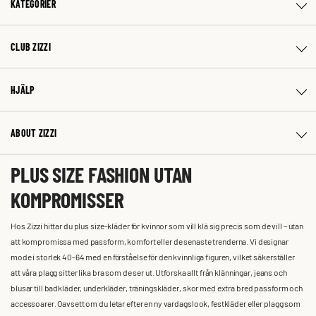
KATEGORIER
CLUB ZIZZI
HJÄLP
ABOUT ZIZZI
PLUS SIZE FASHION UTAN
KOMPROMISSER
Hos Zizzi hittar du plus size-kläder för kvinnor som vill klä sig precis som de vill – utan
att kompromissa med passform, komfort eller de senaste trenderna. Vi designar
mode i storlek 40-64 med en förståelse för den kvinnliga figuren, vilket säkerställer
att våra plagg sitter lika bra som de ser ut. Utforska allt från klänningar, jeans och
blusar till badkläder, underkläder, träningskläder, skor med extra bred passform och
accessoarer. Oavsett om du letar efter en ny vardagslook, festkläder eller plagg som