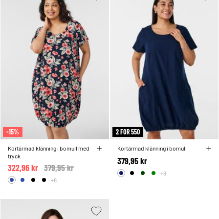
-15%
2 FOR 550
Kortärmad klänning i bomull med
Kortärmad klänning i bomull
tryck
379,95 kr
322,96 kr
Price reduced from
379,95 kr
to
+8
+8