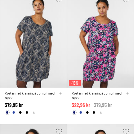
-15%
Kortärmad klänning i bomull med
Kortärmad klänning i bomull med
tryck
tryck
379,95 kr
322,96 kr
Price reduced from
379,95 kr
to
+8
+8