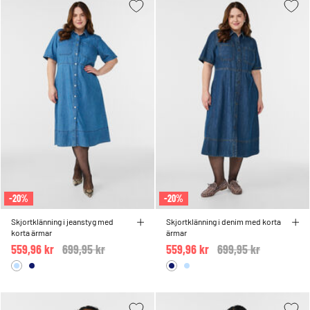
-20%
-20%
Skjortklänning i jeanstyg med
Skjortklänning i denim med korta
korta ärmar
ärmar
559,96 kr
Price reduced from
699,95 kr
to
559,96 kr
Price reduced from
699,95 kr
to