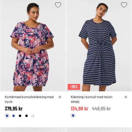
-70%
Kortärmad bomullsklänning med
Klänning i bomull med twist-
tryck
detalj
379,95 kr
134,98 kr
Price reduced from
449,95 kr
to
+8