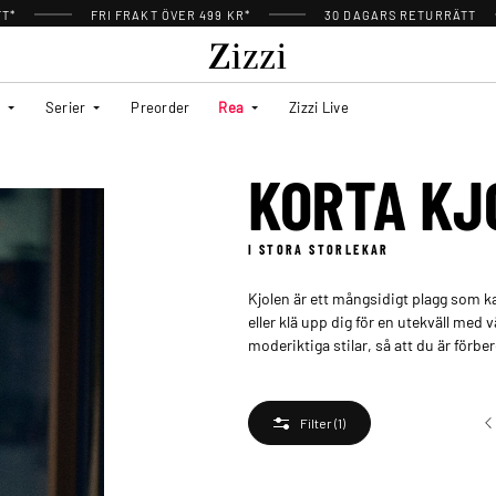
TT*
FRI FRAKT ÖVER 499 KR*
30 DAGARS RETURRÄTT
Serier
Preorder
Rea
Zizzi Live
KORTA KJ
I STORA STORLEKAR
Kjolen är ett mångsidigt plagg som kan
eller klä upp dig för en utekväll med v
moderiktiga stilar, så att du är förbe
Filter
(1)