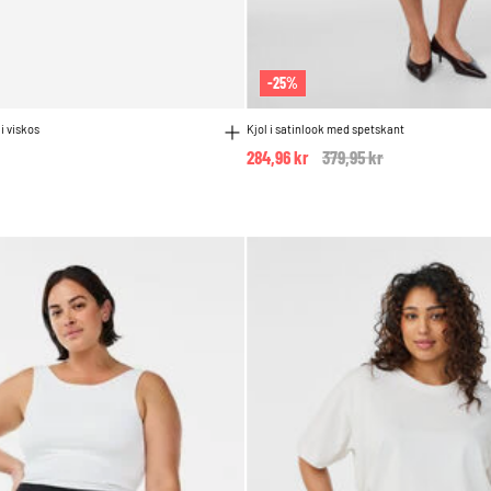
-25%
i viskos
Kjol i satinlook med spetskant
284,96 kr
Price reduced from
379,95 kr
to