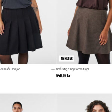
NYHETER
med resår i midjan
Smårutig a-linjeformad kjol
549,95 kr