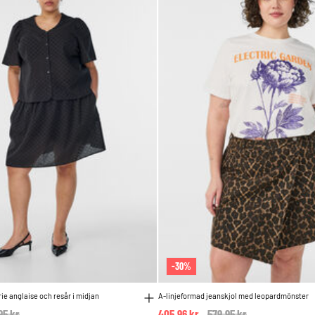
-30%
ie anglaise och resår i midjan
A-linjeformad jeanskjol med leopardmönster
e reduced from
95 kr
to
405,96 kr
Price reduced from
579,95 kr
to