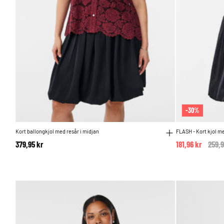
-30%
Kort ballongkjol med resår i midjan
FLASH - Kort kjol m
379,95 kr
181,96 kr
Pric
259,9