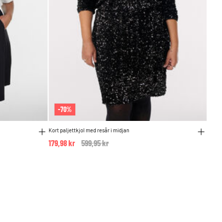
-70%
Kort paljettkjol med resår i midjan
179,98 kr
Price reduced from
599,95 kr
to