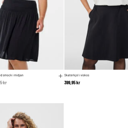
ed smock i midjan
Skaterkjol i viskos
e reduced from
5 kr
to
399,95 kr