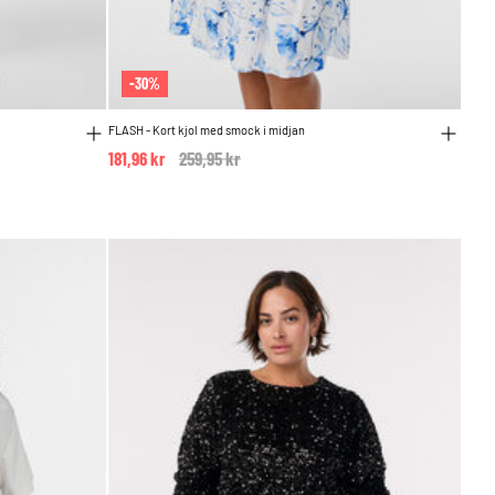
-30%
FLASH - Kort kjol med smock i midjan
181,96 kr
Price reduced from
259,95 kr
to