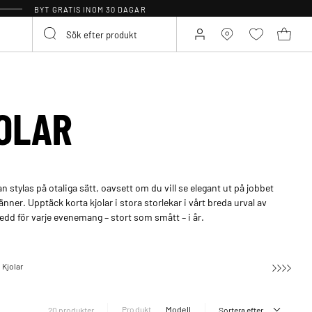
BYT GRATIS INOM 30 DAGAR
OLAR
 stylas på otaliga sätt, oavsett om du vill se elegant ut på jobbet
änner. Upptäck korta kjolar i stora storlekar i vårt breda urval av
redd för varje evenemang – stort som smått – i år.
Kjolar
Korta kjolar
Produkt
Modell
20 produkter
Sortera efter