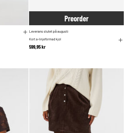
Pre
order
Leverans slutet på augusti
Kort a-linjeformad kjol
599,95 kr