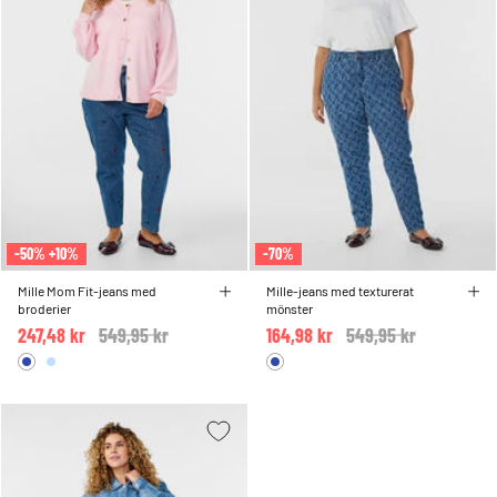
-50% +10%
-70%
Mille Mom Fit-jeans med
Mille-jeans med texturerat
broderier
mönster
247,48 kr
Price reduced from
549,95 kr
to
164,98 kr
Price reduced from
549,95 kr
to