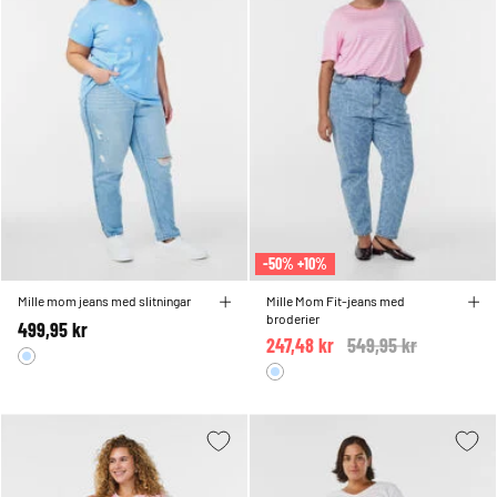
-50% +10%
Mille mom jeans med slitningar
Mille Mom Fit-jeans med
broderier
499,95 kr
247,48 kr
Price reduced from
549,95 kr
to