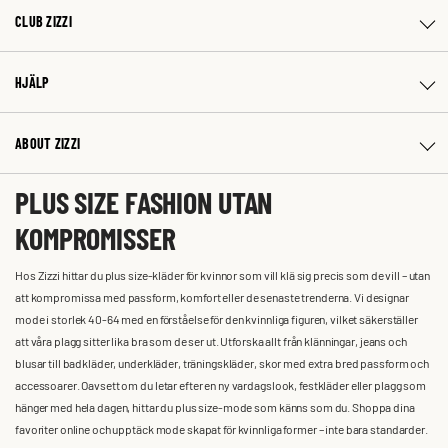
CLUB ZIZZI
HJÄLP
ABOUT ZIZZI
PLUS SIZE FASHION UTAN
KOMPROMISSER
Hos Zizzi hittar du plus size-kläder för kvinnor som vill klä sig precis som de vill – utan
att kompromissa med passform, komfort eller de senaste trenderna. Vi designar
mode i storlek 40-64 med en förståelse för den kvinnliga figuren, vilket säkerställer
att våra plagg sitter lika bra som de ser ut. Utforska allt från klänningar, jeans och
blusar till badkläder, underkläder, träningskläder, skor med extra bred passform och
accessoarer. Oavsett om du letar efter en ny vardagslook, festkläder eller plagg som
hänger med hela dagen, hittar du plus size-mode som känns som du. Shoppa dina
favoriter online och upptäck mode skapat för kvinnliga former – inte bara standarder.