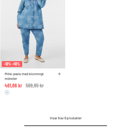
-10% +10%
Mille-jeans med blommigt
mönster
461,66 kr
Price reduced from
569,95 kr
to
Visar 9 av 9 produkter