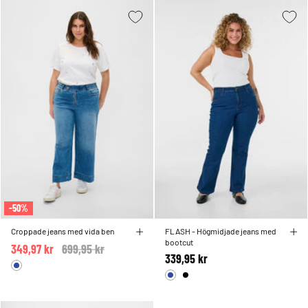
-50%
Croppade jeans med vida ben
FLASH - Högmidjade jeans med
bootcut
349,97 kr
Price reduced from
699,95 kr
to
339,95 kr