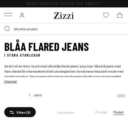
REGISTRERA DIG OCH FÅ 20% RABATT*
Menu
BLÅA FLARED JEANS
I STORA STORLEKAR
Ge din stil en retro-touch med våra blåa flared jeans i plus size. Våra blå jeans med
flare, kända för sina karakteristiskt utsvängda ben, kombinerar klassiskt mode med
modern komfort. Dessa jeans erbjuder en smickrande silhuett som passar perfekt
Visa mer
för alla tillfällen.
Jeans
Flared jeans
Produkt
Modell
3 produkter
Filter
(2)