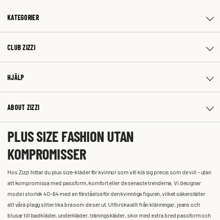
KATEGORIER
CLUB ZIZZI
HJÄLP
ABOUT ZIZZI
PLUS SIZE FASHION UTAN
KOMPROMISSER
Hos Zizzi hittar du plus size-kläder för kvinnor som vill klä sig precis som de vill – utan
att kompromissa med passform, komfort eller de senaste trenderna. Vi designar
mode i storlek 40-64 med en förståelse för den kvinnliga figuren, vilket säkerställer
att våra plagg sitter lika bra som de ser ut. Utforska allt från klänningar, jeans och
blusar till badkläder, underkläder, träningskläder, skor med extra bred passform och