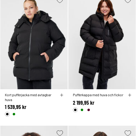
Kort pufferjacka med avtagbar
Pufferkappa med huva och fickor
huva
2 199,95 kr
1 539,95 kr