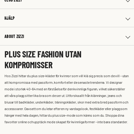
HJÄLP
ABOUT ZIZZI
PLUS SIZE FASHION UTAN
KOMPROMISSER
Hos Zizzi hittar du plus size-kläder för kvinnor som vill klä sig precis som de vill – utan
att kompromissa med passform, komfort eller de senaste trenderna. Vi designar
mode i storlek 40-64 med en förståelse för den kvinnliga figuren, vilket säkerställer
att våra plagg sitter lika bra som de ser ut. Utforska allt från klänningar, jeans och
blusar till badkläder, underkläder, träningskläder, skor med extra bred passform och
accessoarer. Oavsett om du letar efter en ny vardagslook, festkläder eller plagg som
hänger med hela dagen, hittar du plus size-mode som känns som du. Shoppa dina
favoriter online och upptäck mode skapat för kvinnliga former – inte bara standarder.