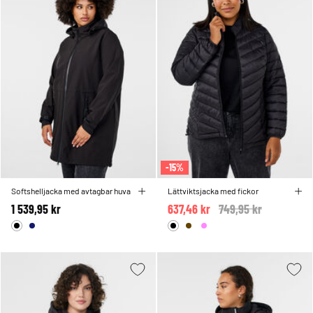
-15%
Softshelljacka med avtagbar huva
Lättviktsjacka med fickor
1 539,95 kr
637,46 kr
Price reduced from
749,95 kr
to