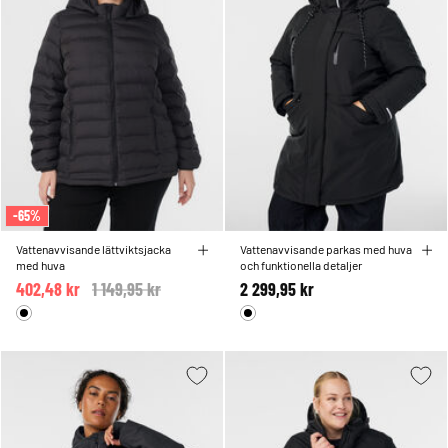
-65%
Vattenavvisande lättviktsjacka
Vattenavvisande parkas med huva
med huva
och funktionella detaljer
402,48 kr
Price reduced from
1 149,95 kr
to
2 299,95 kr