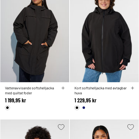
Vattenavvisande softshelljacka
Kort softshelljacka med avtagbar
med quiltat foder
huva
1 199,95 kr
1 229,95 kr