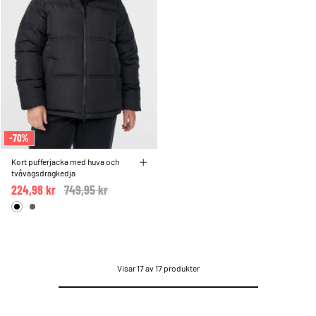
-70%
Kort pufferjacka med huva och
tvåvägsdragkedja
224,98 kr
Price reduced from
749,95 kr
to
Visar 17 av 17 produkter