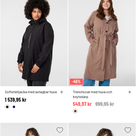
-45%
Softshelljacka med avtagbar huva
Trenchcoat med huva och
knytskärp
1 539,95 kr
549,97 kr
Price reduced from
999,95 kr
to