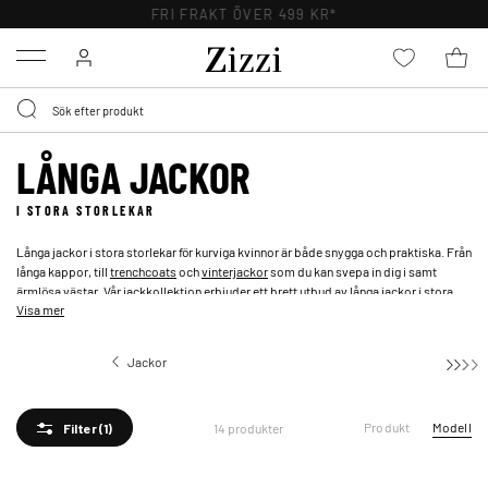
FRI FRAKT ÖVER 499 KR*
Menu
LÅNGA JACKOR
I STORA STORLEKAR
Långa jackor i stora storlekar för kurviga kvinnor är både snygga och praktiska. Från
långa kappor, till
trenchcoats
och
vinterjackor
som du kan svepa in dig i samt
ärmlösa västar. Vår jackkollektion erbjuder ett brett utbud av långa jackor i stora
Visa mer
storlekar. Uppdatera din utomhusgarderob med en modern lång dunjacka eller välj
en
klassisk kappa
. Experimentera med olika texturer - i halvlånga och långa
modeller i stora storlekar. Utforska vårt utbud av långa jackor för kvinnor.
Jackor
Långa jackor
Produkt
Modell
14 produkter
Filter
(1)