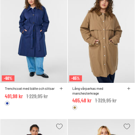
-60%
-65%
Trenchcoat med bälte och slitsar
Lång vårparkas med
manchesterkrage
491,98 kr
Price reduced from
1 229,95 kr
to
465,48 kr
Price reduced from
1 329,95 kr
to