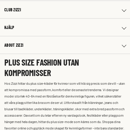
CLUB ZIZZI
HJÄLP
ABOUT ZIZZI
PLUS SIZE FASHION UTAN
KOMPROMISSER
Hos Zizzi hittar du plus size-kläder för kvinnor som vill klä sig precis som de vill – utan
att kompromissa med passform, komfort eller de senaste trenderna. Vi designar
mode i storlek 40-64 med en förståelse för den kvinnliga figuren, vilket säkerställer
att våra plagg sitter lika bra som de ser ut. Utforska allt från klänningar, jeans och
blusar till badkläder, underkläder, träningskläder, skor med extra bred passform och
accessoarer. Oavsett om du letar efter en ny vardagslook, festkläder eller plagg som
hänger med hela dagen, hittar du plus size-mode som känns som du. Shoppa dina
favoriter online och upptäck mode skapat för kvinnliga former – inte bara standarder.