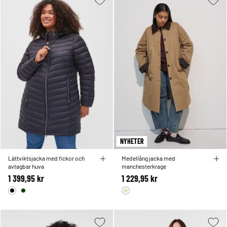
NYHETER
Lättviktsjacka med fickor och
Medellång jacka med
avtagbar huva
manchesterkrage
1 399,95 kr
1 229,95 kr