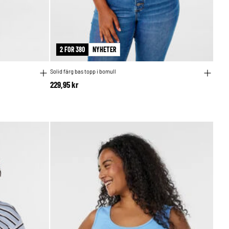
2 FOR 380
NYHETER
Solid färg bas topp i bomull
229,95 kr