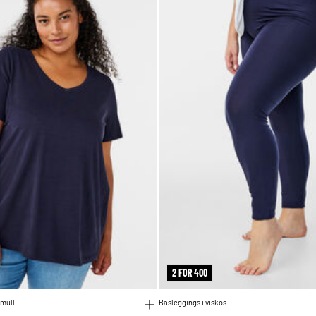
2 FOR 400
omull
Basleggings i viskos