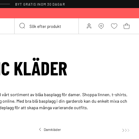
BYT GRATIS INOM 30 DAGAR
IC KLÄDER
årt sortiment av blåa basplagg för damer. Shoppa linnen, t-shirts,
g online. Med bra blå basplagg i din garderob kan du enkelt mixa och
plagg för att skapa många varierande outfits.
Damkläder