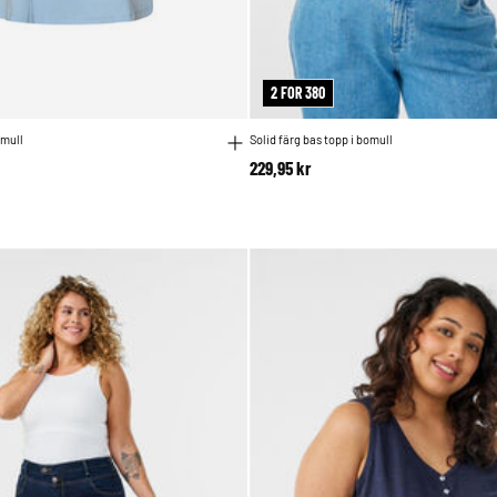
2 FOR 380
omull
Solid färg bas topp i bomull
229,95 kr