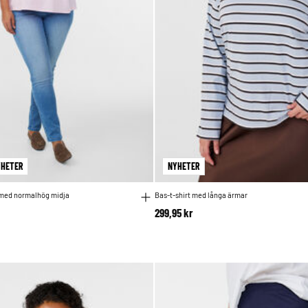
YHETER
NYHETER
s med normalhög midja
Bas-t-shirt med långa ärmar
299,95 kr