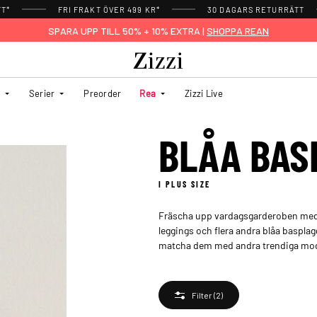
TT*
FRI FRAKT ÖVER 499 KR*
30 DAGARS RETURRÄTT
SPARA UPP TILL 50% + 10% EXTRA |
SHOPPA REAN
Serier
Preorder
Rea
Zizzi Live
BLÅA BAS
I PLUS SIZE
Fräscha upp vardagsgarderoben med v
leggings och flera andra blåa basplag
matcha dem med andra trendiga mode
Filter
(2)