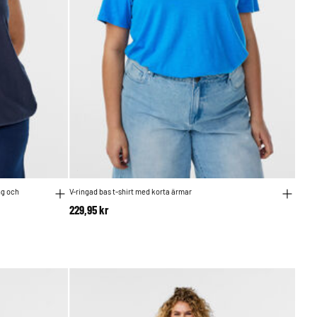
ng och
V-ringad bas t-shirt med korta ärmar
229,95 kr