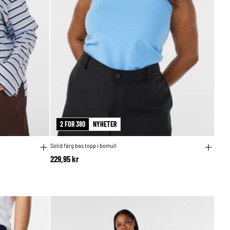
2 FOR 380
NYHETER
Solid färg bas topp i bomull
229,95 kr