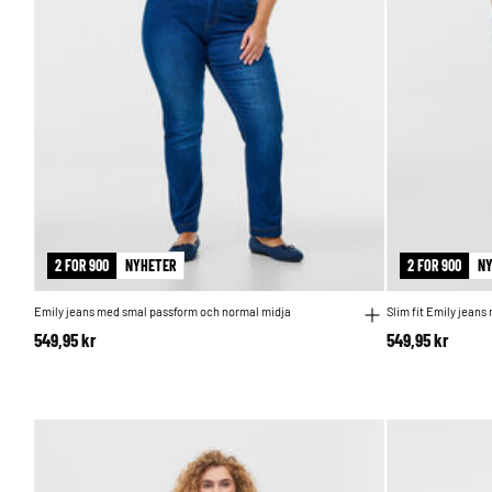
2 FOR 900
NYHETER
2 FOR 900
N
Emily jeans med smal passform och normal midja
Slim fit Emily jean
549,95 kr
549,95 kr