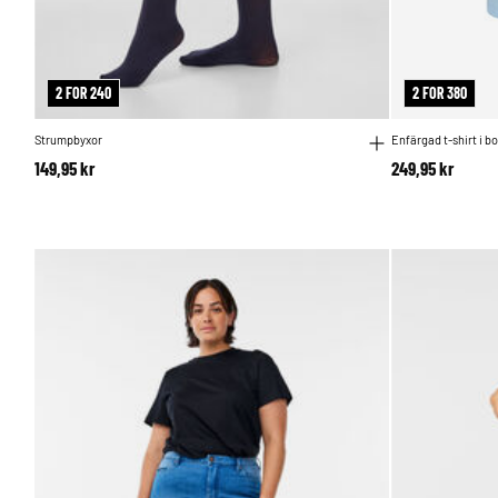
2 FOR 240
2 FOR 380
Strumpbyxor
Enfärgad t-shirt i b
149,95 kr
249,95 kr