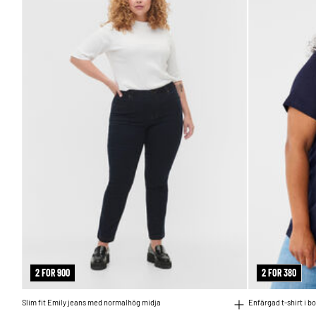
2 FOR 900
2 FOR 380
Slim fit Emily jeans med normalhög midja
Enfärgad t-shirt i b