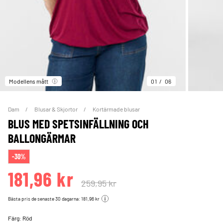
Modellens mått
01
06
Dam
Blusar & Skjortor
Kortärmade blusar
BLUS MED SPETSINFÄLLNING OCH
BALLONGÄRMAR
-30%
181,96 kr
259,95 kr
Bästa pris de senaste 30 dagarna: 181,96 kr
Färg:
Röd