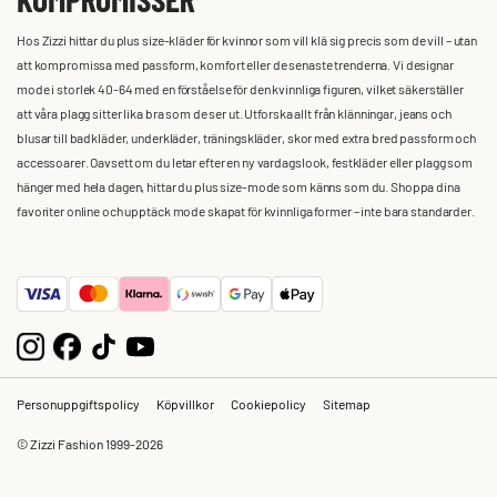
Hos Zizzi hittar du plus size-kläder för kvinnor som vill klä sig precis som de vill – utan
att kompromissa med passform, komfort eller de senaste trenderna. Vi designar
mode i storlek 40-64 med en förståelse för den kvinnliga figuren, vilket säkerställer
att våra plagg sitter lika bra som de ser ut. Utforska allt från klänningar, jeans och
blusar till badkläder, underkläder, träningskläder, skor med extra bred passform och
accessoarer. Oavsett om du letar efter en ny vardagslook, festkläder eller plagg som
hänger med hela dagen, hittar du plus size-mode som känns som du. Shoppa dina
favoriter online och upptäck mode skapat för kvinnliga former – inte bara standarder.
Personuppgiftspolicy
Köpvillkor
Cookiepolicy
Sitemap
© Zizzi Fashion 1999-2026