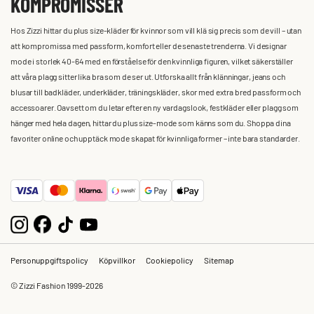
KOMPROMISSER
Hos Zizzi hittar du plus size-kläder för kvinnor som vill klä sig precis som de vill – utan
att kompromissa med passform, komfort eller de senaste trenderna. Vi designar
mode i storlek 40-64 med en förståelse för den kvinnliga figuren, vilket säkerställer
att våra plagg sitter lika bra som de ser ut. Utforska allt från klänningar, jeans och
blusar till badkläder, underkläder, träningskläder, skor med extra bred passform och
accessoarer. Oavsett om du letar efter en ny vardagslook, festkläder eller plagg som
hänger med hela dagen, hittar du plus size-mode som känns som du. Shoppa dina
favoriter online och upptäck mode skapat för kvinnliga former – inte bara standarder.
Personuppgiftspolicy
Köpvillkor
Cookiepolicy
Sitemap
© Zizzi Fashion 1999-2026