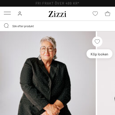
FRI FRAKT ÖVER 499 KR*
Menu
Köp looken