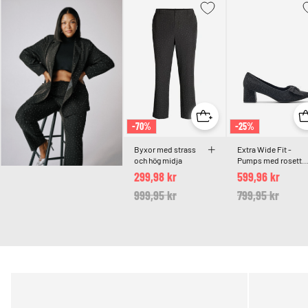
-70%
-25%
Byxor med strass
Extra Wide Fit -
och hög midja
Pumps med rosett
och strass
299,98 kr
599,96 kr
Price reduced from
999,95 kr
to
Price reduced 
799,95 kr
to