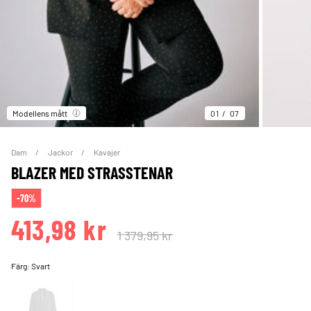
Modellens mått
01
07
Dam
Jackor
Kavajer
BLAZER MED STRASSTENAR
-70%
413,98 kr
1 379,95 kr
Färg:
Svart