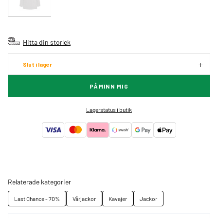
Hitta din storlek
Slut i lager
PÅMINN MIG
Lagerstatus i butik
Relaterade kategorier
Last Chance - 70%
Vårjackor
Kavajer
Jackor