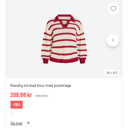
01
/
07
Randig stickad blus med polokrage
209,98 kr
Price reduced from
699,95 kr
to
-70%
Se mer