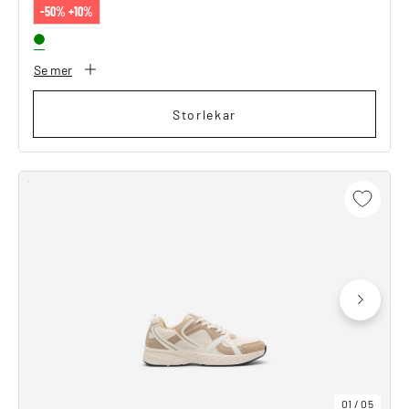
-50% +10%
Se mer
Storlekar
01
/
05