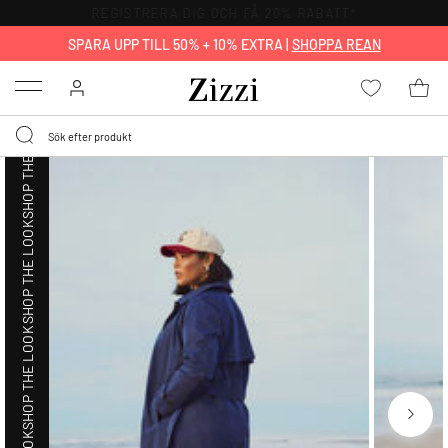
FRI FRAKT ÖVER 499 KR*
SHOP THE LOOK
SPARA UPP TILL 50% + 10% EXTRA |
SHOPPA REAN
Menu
SHOP THE LOOK
SHOP THE LOOK
SHOP THE LOOK