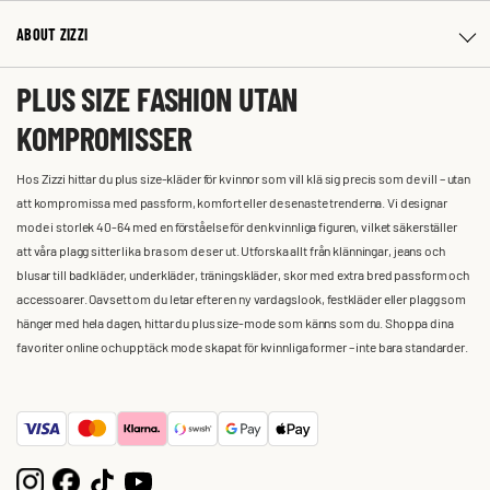
ABOUT ZIZZI
PLUS SIZE FASHION UTAN
KOMPROMISSER
Hos Zizzi hittar du plus size-kläder för kvinnor som vill klä sig precis som de vill – utan
att kompromissa med passform, komfort eller de senaste trenderna. Vi designar
mode i storlek 40-64 med en förståelse för den kvinnliga figuren, vilket säkerställer
att våra plagg sitter lika bra som de ser ut. Utforska allt från klänningar, jeans och
blusar till badkläder, underkläder, träningskläder, skor med extra bred passform och
accessoarer. Oavsett om du letar efter en ny vardagslook, festkläder eller plagg som
hänger med hela dagen, hittar du plus size-mode som känns som du. Shoppa dina
favoriter online och upptäck mode skapat för kvinnliga former – inte bara standarder.