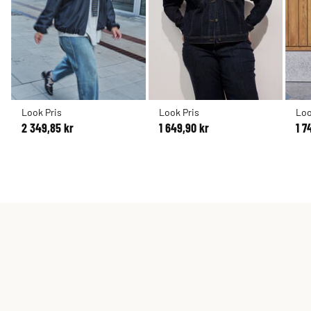
Look Pris
Look Pris
Loo
2 349,85 kr
1 649,90 kr
1 7