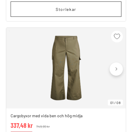
Storlekar
01
/
08
Cargobyxor med vida ben och hög midja
337,48 kr
Price reduced from
749,95 kr
to