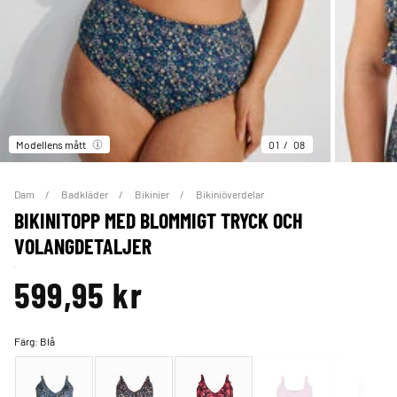
Modellens mått
01
08
Dam
Badkläder
Bikinier
Bikiniöverdelar
BIKINITOPP MED BLOMMIGT TRYCK OCH
VOLANGDETALJER
599,95 kr
Färg:
Blå