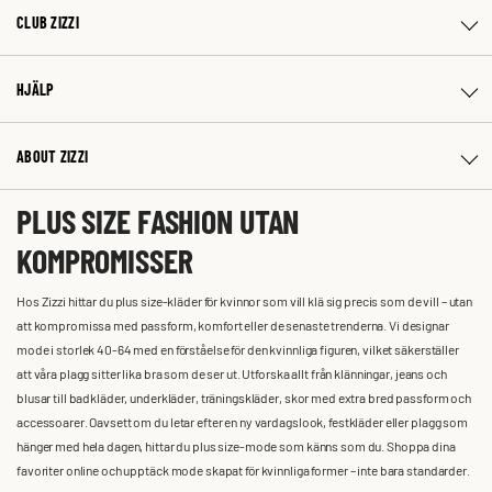
CLUB ZIZZI
HJÄLP
ABOUT ZIZZI
PLUS SIZE FASHION UTAN
KOMPROMISSER
Hos Zizzi hittar du plus size-kläder för kvinnor som vill klä sig precis som de vill – utan
att kompromissa med passform, komfort eller de senaste trenderna. Vi designar
mode i storlek 40-64 med en förståelse för den kvinnliga figuren, vilket säkerställer
att våra plagg sitter lika bra som de ser ut. Utforska allt från klänningar, jeans och
blusar till badkläder, underkläder, träningskläder, skor med extra bred passform och
accessoarer. Oavsett om du letar efter en ny vardagslook, festkläder eller plagg som
hänger med hela dagen, hittar du plus size-mode som känns som du. Shoppa dina
favoriter online och upptäck mode skapat för kvinnliga former – inte bara standarder.