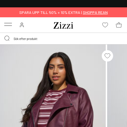
FRI FRAKT ÖVER 499 KR*
SPARA UPP TILL 50% + 10% EXTRA |
SHOPPA REAN
Menu