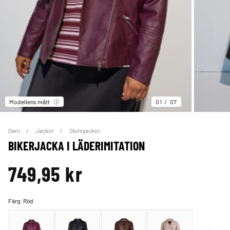
Modellens mått
01
07
Dam
Jackor
Skinnjackor
BIKERJACKA I LÄDERIMITATION
749,95 kr
Färg:
Röd