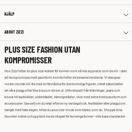
HJÄLP
ABOUT ZIZZI
PLUS SIZE FASHION UTAN
KOMPROMISSER
Hos Zizzi hittar du plus size-kläder för kvinnor som vill klä sig precis som de vill – utan
att kompromissa med passform, komfort eller de senaste trenderna. Vi designar
mode i storlek 40-64 med en förståelse för den kvinnliga figuren, vilket säkerställer
att våra plagg sitter lika bra som de ser ut. Utforska allt från klänningar, jeans och
blusar till badkläder, underkläder, träningskläder, skor med extra bred passform och
accessoarer. Oavsett om du letar efter en ny vardagslook, festkläder eller plagg som
hänger med hela dagen, hittar du plus size-mode som känns som du. Shoppa dina
favoriter online och upptäck mode skapat för kvinnliga former – inte bara standarder.