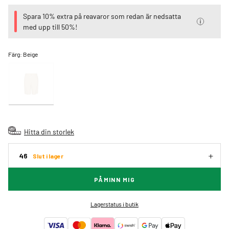
Spara 10% extra på reavaror som redan är nedsatta
med upp till 50%!
Färg:
Beige
Hitta din storlek
46
Slut i lager
PÅMINN MIG
Lagerstatus i butik