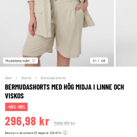
Modellens mått
01
08
Dam
Shorts
Bermuda shorts
BERMUDASHORTS MED HÖG MIDJA I LINNE OCH
VISKOS
-45% +10%
296,98 kr
599,95 kr
Bästa pris de senaste 30 dagarna: 329,97 kr