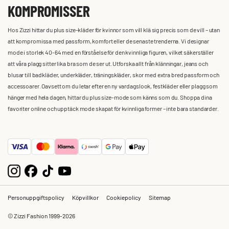
KOMPROMISSER
Hos Zizzi hittar du plus size-kläder för kvinnor som vill klä sig precis som de vill – utan
att kompromissa med passform, komfort eller de senaste trenderna. Vi designar
mode i storlek 40-64 med en förståelse för den kvinnliga figuren, vilket säkerställer
att våra plagg sitter lika bra som de ser ut. Utforska allt från klänningar, jeans och
blusar till badkläder, underkläder, träningskläder, skor med extra bred passform och
accessoarer. Oavsett om du letar efter en ny vardagslook, festkläder eller plagg som
hänger med hela dagen, hittar du plus size-mode som känns som du. Shoppa dina
favoriter online och upptäck mode skapat för kvinnliga former – inte bara standarder.
Personuppgiftspolicy
Köpvillkor
Cookiepolicy
Sitemap
© Zizzi Fashion 1999-2026