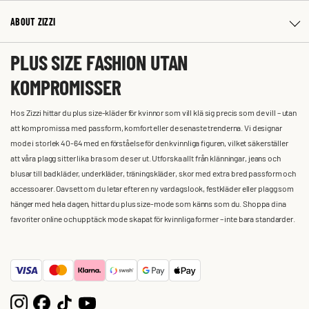
ABOUT ZIZZI
PLUS SIZE FASHION UTAN
KOMPROMISSER
Hos Zizzi hittar du plus size-kläder för kvinnor som vill klä sig precis som de vill – utan
att kompromissa med passform, komfort eller de senaste trenderna. Vi designar
mode i storlek 40-64 med en förståelse för den kvinnliga figuren, vilket säkerställer
att våra plagg sitter lika bra som de ser ut. Utforska allt från klänningar, jeans och
blusar till badkläder, underkläder, träningskläder, skor med extra bred passform och
accessoarer. Oavsett om du letar efter en ny vardagslook, festkläder eller plagg som
hänger med hela dagen, hittar du plus size-mode som känns som du. Shoppa dina
favoriter online och upptäck mode skapat för kvinnliga former – inte bara standarder.