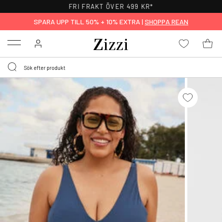
FRI FRAKT ÖVER 499 KR*
SPARA UPP TILL 50% + 10% EXTRA |
SHOPPA REAN
Menu