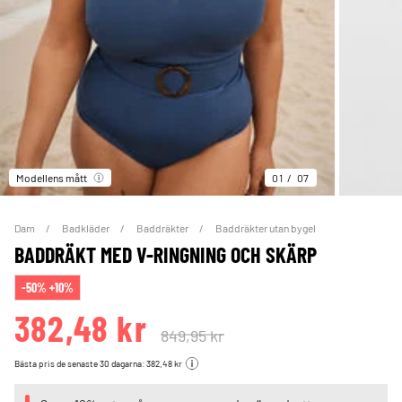
Modellens mått
01
07
Dam
Badkläder
Baddräkter
Baddräkter utan bygel
BADDRÄKT MED V-RINGNING OCH SKÄRP
-50% +10%
382,48 kr
849,95 kr
Bästa pris de senaste 30 dagarna: 382,48 kr