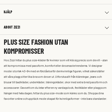
HJÄLP
ABOUT ZIZZI
PLUS SIZE FASHION UTAN
KOMPROMISSER
Hos Zizzi hittar du plus size-kläder för kvinnor som vill klä sig precis som de vill – utan
att kompromissa med passform, komfort eller de senaste trenderna. Vi designar
mode i storlek 40-64 med en förståelse för den kvinnliga figuren, vilket säkerställer
att våra plagg sitter lika bra som de ser ut. Utforska allt från klänningar, jeans och
blusar till badkläder, underkläder, träningskläder, skor med extra bred passform och
accessoarer. Oavsett om du letar efter en ny vardagslook, festkläder eller plagg som
hänger med hela dagen, hittar du plus size-mode som känns som du. Shoppa dina
favoriter online och upptäck mode skapat för kvinnliga former – inte bara standarder.