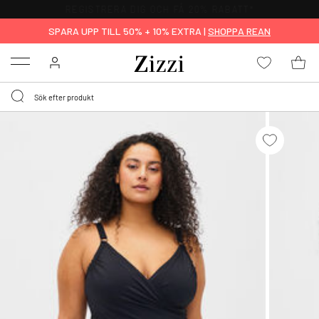
FRI FRAKT ÖVER 499 KR*
SPARA UPP TILL 50% + 10% EXTRA |
SHOPPA REAN
Menu