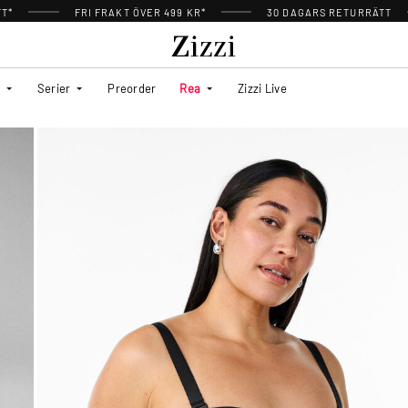
TT*
FRI FRAKT ÖVER 499 KR*
30 DAGARS RETURRÄTT
Serier
Preorder
Rea
Zizzi Live