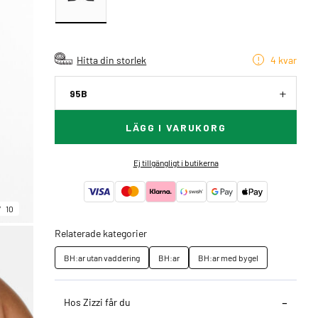
Hitta din storlek
4 kvar
95B
LÄGG I VARUKORG
Ej tillgängligt i butikerna
10
Relaterade kategorier
BH:ar utan vaddering
BH:ar
BH:ar med bygel
Hos Zizzi får du