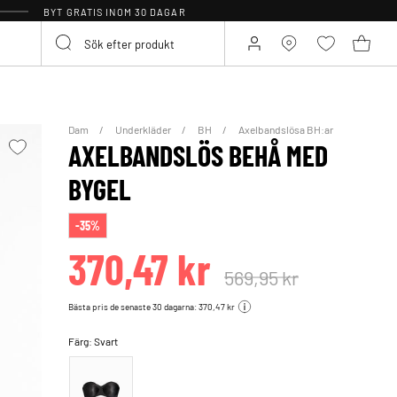
BYT GRATIS INOM 30 DAGAR
Dam
Underkläder
BH
Axelbandslösa BH:ar
AXELBANDSLÖS BEHÅ MED
BYGEL
-35%
370,47 kr
569,95 kr
Bästa pris de senaste 30 dagarna: 370,47 kr
Färg:
Svart