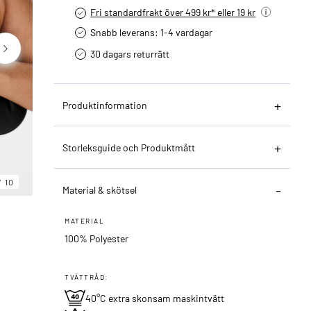
Fri standardfrakt över 499 kr* eller 19 kr
Snabb leverans: 1-4 vardagar
30 dagars returrätt­
Produktinformation
Storleksguide och Produktmått
06
10
10
Material & skötsel
MATERIAL
100% Polyester
TVÄTTRÅD:
40°C extra skonsam maskintvätt