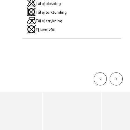
Tål ej blekning
Tål ej torktumling
Tål ej strykning
Ej kemtvätt