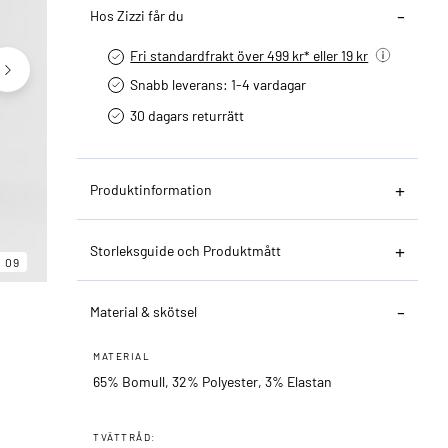
Hos Zizzi får du
Fri standardfrakt över 499 kr* eller 19 kr
Snabb leverans: 1-4 vardagar
30 dagars returrätt­
Produktinformation
06
09
Storleksguide och Produktmått
09
Material & skötsel
MATERIAL
65% Bomull, 32% Polyester, 3% Elastan
TVÄTTRÅD: