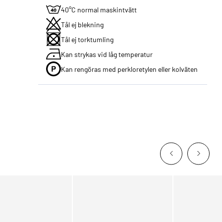
40°C normal maskintvätt
Tål ej blekning
Tål ej torktumling
Kan strykas vid låg temperatur
Kan rengöras med perkloretylen eller kolväten