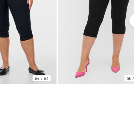
04
09
05