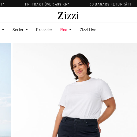
TT*
FRI FRAKT ÖVER 499 KR*
30 DAGARS RETURRÄTT
Serier
Preorder
Rea
Zizzi Live