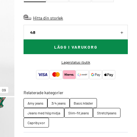
Hitta din storlek
48
LÄGG I VARUKORG
Lagerstatus i butik
09
Relaterade kategorier
Amy jeans
3/4 jeans
Basic kläder
Jeans med hög midja
Slim-fit jeans
Stretchjeans
Capribyxor