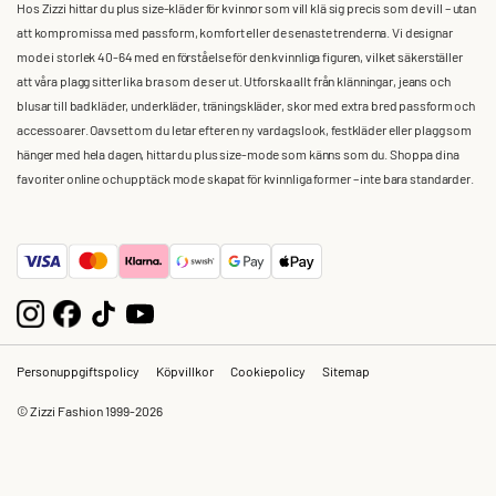
Hos Zizzi hittar du plus size-kläder för kvinnor som vill klä sig precis som de vill – utan
att kompromissa med passform, komfort eller de senaste trenderna. Vi designar
mode i storlek 40-64 med en förståelse för den kvinnliga figuren, vilket säkerställer
att våra plagg sitter lika bra som de ser ut. Utforska allt från klänningar, jeans och
blusar till badkläder, underkläder, träningskläder, skor med extra bred passform och
accessoarer. Oavsett om du letar efter en ny vardagslook, festkläder eller plagg som
hänger med hela dagen, hittar du plus size-mode som känns som du. Shoppa dina
favoriter online och upptäck mode skapat för kvinnliga former – inte bara standarder.
Personuppgiftspolicy
Köpvillkor
Cookiepolicy
Sitemap
© Zizzi Fashion 1999-2026