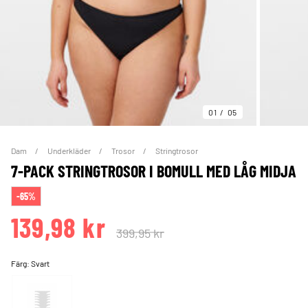
01
05
Dam
Underkläder
Trosor
Stringtrosor
7-PACK STRINGTROSOR I BOMULL MED LÅG MIDJA
-65%
139,98 kr
399,95 kr
Färg:
Svart