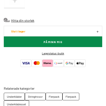
Hitta din storlek
Slut i lager
PÅMINN MIG
Lagerstatus i butik
Relaterade kategorier
Underkläder
Stringtrosor
Flerpack
Flerpack
Underklädesset